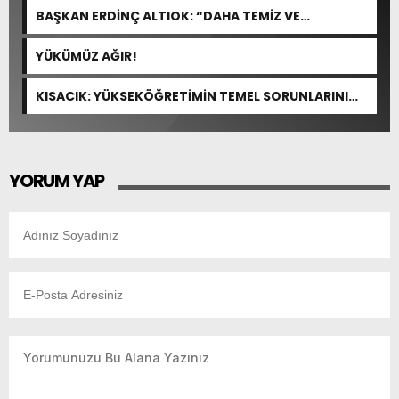
BAŞKAN ERDİNÇ ALTIOK: “DAHA TEMİZ VE
YAŞANABİLİR BİR YUMURTALIK İÇİN ÇALIŞIYORUZ”
YÜKÜMÜZ AĞIR!
KISACIK: YÜKSEKÖĞRETİMİN TEMEL SORUNLARINI
ÇÖZEN BİR DÜZENLEME YOK
YORUM YAP