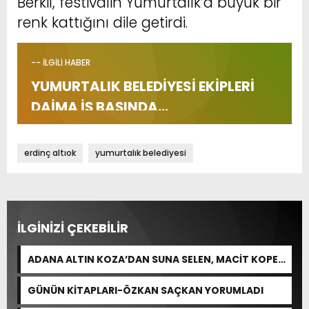
Berkil, festivalin Yumurtalık’a büyük bir
renk kattığını dile getirdi.
-- İLGİLİ HABER
YUMURTALIK BELEDİYESİ EKİPLERİ
DAİMA İŞ BAŞINDA…
erdinç altıok
yumurtalık belediyesi
İLGİNİZİ ÇEKEBİLİR
ADANA ALTIN KOZA’DAN SUNA SELEN, MACİT KOPER
VE AYDIN SAYMAN’A EMEK ÖDÜLÜ
GÜNÜN KİTAPLARI-ÖZKAN SAÇKAN YORUMLADI