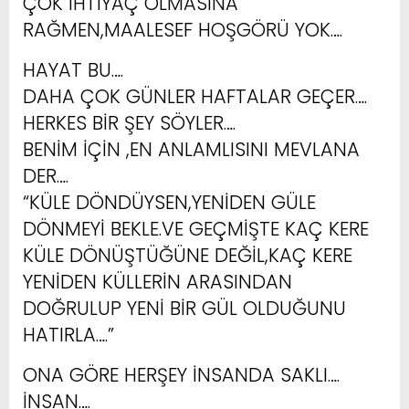
ÇOK İHTİYAÇ OLMASINA
RAĞMEN,MAALESEF HOŞGÖRÜ YOK….
HAYAT BU….
DAHA ÇOK GÜNLER HAFTALAR GEÇER….
HERKES BİR ŞEY SÖYLER….
BENİM İÇİN ,EN ANLAMLISINI MEVLANA
DER….
“KÜLE DÖNDÜYSEN,YENİDEN GÜLE
DÖNMEYİ BEKLE.VE GEÇMİŞTE KAÇ KERE
KÜLE DÖNÜŞTÜĞÜNE DEĞİL,KAÇ KERE
YENİDEN KÜLLERİN ARASINDAN
DOĞRULUP YENİ BİR GÜL OLDUĞUNU
HATIRLA….”
ONA GÖRE HERŞEY İNSANDA SAKLI….
İNSAN….