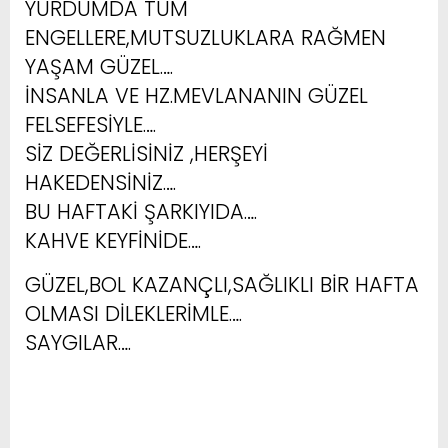
YURDUMDA TÜM
ENGELLERE,MUTSUZLUKLARA RAĞMEN
YAŞAM GÜZEL….
İNSANLA VE HZ.MEVLANANIN GÜZEL
FELSEFESİYLE….
SİZ DEĞERLİSİNİZ ,HERŞEYİ
HAKEDENSİNİZ….
BU HAFTAKİ ŞARKIYIDA….
KAHVE KEYFİNİDE….
GÜZEL,BOL KAZANÇLI,SAĞLIKLI BİR HAFTA
OLMASI DİLEKLERİMLE….
SAYGILAR….