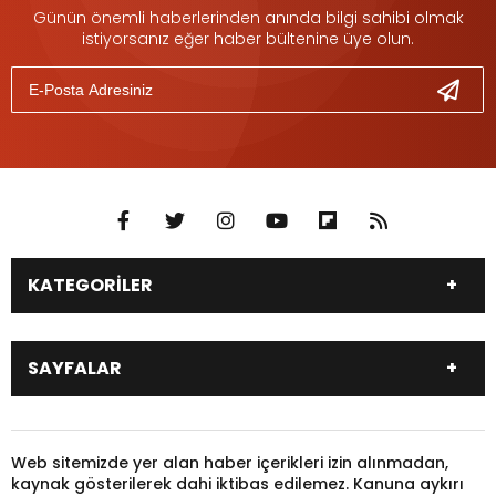
Günün önemli haberlerinden anında bilgi sahibi olmak
istiyorsanız eğer haber bültenine üye olun.
KATEGORİLER
DÜNYA
SİYASET
SAYFALAR
EKONOMİ
EĞİTİM
SAĞLIK
SPOR
Canlı Borsa
Hisseler
TARIM
YEREL YÖNETİM
Pariteler
Canlı Sonuçlar
Web sitemizde yer alan haber içerikleri izin alınmadan,
GÜNDEM
HAYVANLAR
kaynak gösterilerek dahi iktibas edilemez. Kanuna aykırı
Puan Durumu
Fikstür
KADIN
KONSER