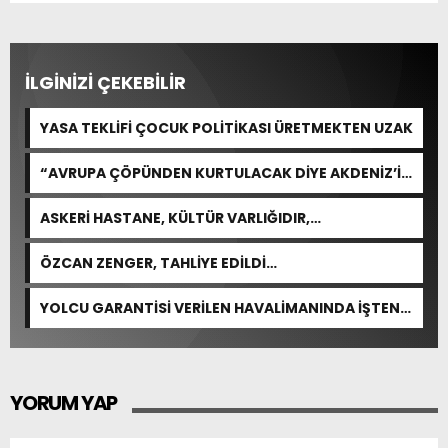
İLGİNİZİ ÇEKEBİLİR
YASA TEKLİFİ ÇOCUK POLİTİKASI ÜRETMEKTEN UZAK
“AVRUPA ÇÖPÜNDEN KURTULACAK DİYE AKDENİZ’İ
FEDA EDEMEZSİNİZ!”
ASKERİ HASTANE, KÜLTÜR VARLIĞIDIR,
ÖZELLEŞTİRİLEMEZ!
ÖZCAN ZENGER, TAHLİYE EDİLDİ…
YOLCU GARANTİSİ VERİLEN HAVALİMANINDA İŞTEN
ÇIKARMA VAR
YORUM YAP