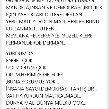
GÜNLERİNDE METAN GAZINA KURBAN….
MANDELA,İNSAN VE DEMOKRASİ ,IRKÇILIK
İÇİN YAPTIKLARI DİLLERE DESTAN….
YERLİ MALI ,YURDUN MALI, HERKES BUNU
KULLANMALI ,LÜTFEN….
MEVLANA FELSEFESİYLE ,GÜZELLİKLERE
FERMAN,DERDE DERMAN….
YURDUMDA….
ENGEL ÇOK ….
UCUZ ÖLÜM ÇOK….
ÖLÜM,HEPİMİZE GELECEK
,BUNA,SÖZÜMÜZ YOK….
İNSANA SAYGI,DEMOKRASİ TARTIŞILIR….
SATTIK,YURDUN MALI KALMADI….
DÜNYA MALI,DÜNYA MÜLKÜ ÇOK….