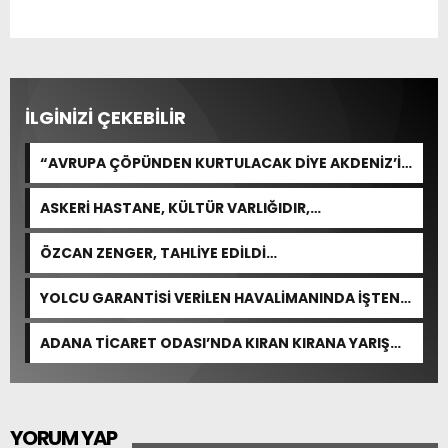
İLGİNİZİ ÇEKEBİLİR
“AVRUPA ÇÖPÜNDEN KURTULACAK DİYE AKDENİZ’İ
FEDA EDEMEZSİNİZ!”
ASKERİ HASTANE, KÜLTÜR VARLIĞIDIR,
ÖZELLEŞTİRİLEMEZ!
ÖZCAN ZENGER, TAHLİYE EDİLDİ…
YOLCU GARANTİSİ VERİLEN HAVALİMANINDA İŞTEN
ÇIKARMA VAR
ADANA TİCARET ODASI’NDA KIRAN KIRANA YARIŞ
BEKLENİYOR
YORUM YAP