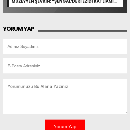
MÜZEYYEN ŞEVKİN: “ŞENGAL’DEKİ EZİDİ KATLİAMI
İNSANLIĞIN ORTAK ACISIDIR”
YORUM YAP
Yorum Yap