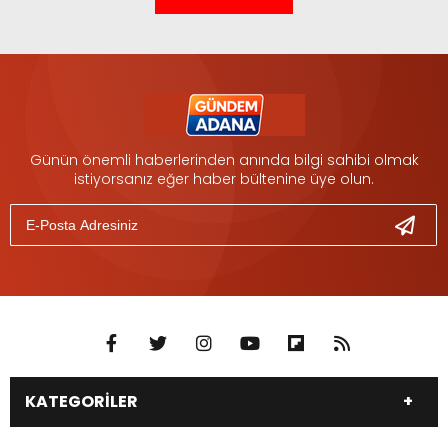
Günün önemli haberlerinden anında bilgi sahibi olmak
istiyorsanız eğer haber bültenine üye olun.
KATEGORİLER