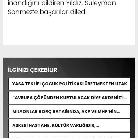
inandığını bildiren Yıldız, Süleyman
Sönmez’e başarılar diledi.
İLGİNİZİ ÇEKEBİLİR
YASA TEKLİFİ ÇOCUK POLİTİKASI ÜRETMEKTEN UZAK
“AVRUPA ÇÖPÜNDEN KURTULACAK DİYE AKDENİZ’İ
FEDA EDEMEZSİNİZ!”
MİLYONLAR BORÇ BATAĞINDA, AKP VE MHP’NİN
CEVABI: “ARAŞTIRMAYALIM!”
ASKERİ HASTANE, KÜLTÜR VARLIĞIDIR,
ÖZELLEŞTİRİLEMEZ!