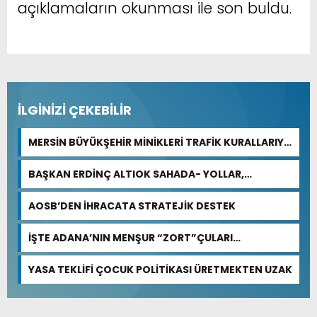
açıklamaların okunması ile son buldu.
İLGİNİZİ ÇEKEBİLİR
MERSİN BÜYÜKŞEHİR MİNİKLERİ TRAFİK KURALLARIYLA
BULUŞTURDU
BAŞKAN ERDİNÇ ALTIOK SAHADA- YOLLAR,
KALDIRIMLAR YENİLENİYOR
AOSB’DEN İHRACATA STRATEJİK DESTEK
İŞTE ADANA’NIN MENŞUR “ZORT”ÇULARI…
YASA TEKLİFİ ÇOCUK POLİTİKASI ÜRETMEKTEN UZAK