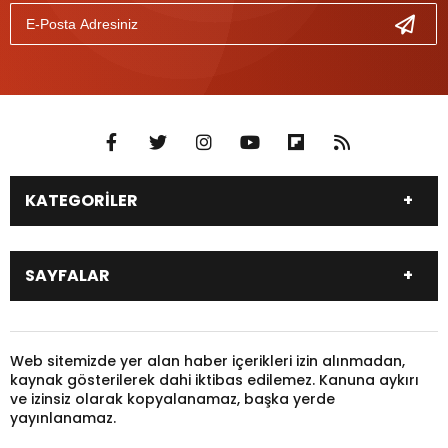
KATEGORİLER
DÜNYA
SİYASET
SAYFALAR
EKONOMİ
EĞİTİM
SAĞLIK
SPOR
Canlı Borsa
Hisseler
TARIM
YEREL YÖNETİM
Pariteler
Canlı Sonuçlar
Web sitemizde yer alan haber içerikleri izin alınmadan,
GÜNDEM
HAYVANLAR
kaynak gösterilerek dahi iktibas edilemez. Kanuna aykırı
Puan Durumu
Fikstür
KADIN
KONSER
ve izinsiz olarak kopyalanamaz, başka yerde
Gazeteler
Burçlar
yayınlanamaz.
KÜLTÜR & SANAT
MAGAZİN
Firma Rehberi
Nöbetçi Eczaneler
SİNEMA
TARİH