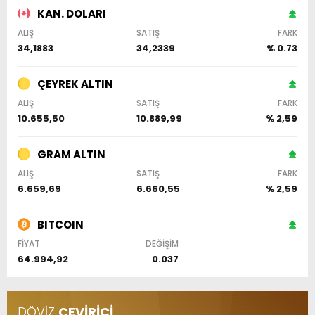
KAN. DOLARI
ALIŞ
SATIŞ
FARK
34,1883
34,2339
% 0.73
ÇEYREK ALTIN
ALIŞ
SATIŞ
FARK
10.655,50
10.889,99
% 2,59
GRAM ALTIN
ALIŞ
SATIŞ
FARK
6.659,69
6.660,55
% 2,59
BITCOIN
FİYAT
DEĞİŞİM
64.994,92
0.037
DÖVİZ
ÇEVİRİCİ