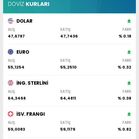
DÖVİZ
KURLARI
DOLAR
ALIŞ
SATIŞ
FARK
47,6787
47,7436
% 0.18
EURO
ALIŞ
SATIŞ
FARK
55,1254
55,2510
% 0.32
İNG. STERLİNİ
ALIŞ
SATIŞ
FARK
64,3468
64,4811
% 0.38
İSV. FRANGI
ALIŞ
SATIŞ
FARK
59,0083
59,1179
% 0.82