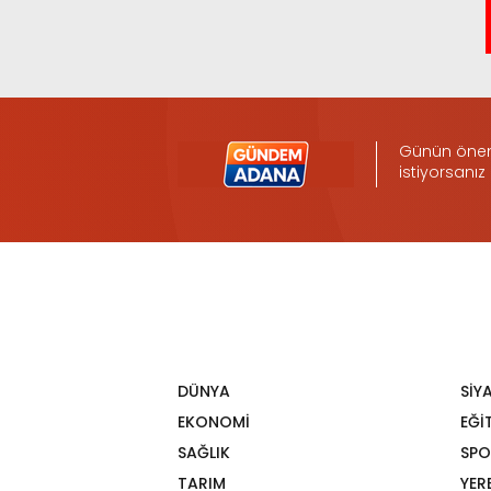
Günün öneml
istiyorsanız
DÜNYA
SİY
EKONOMİ
EĞİ
SAĞLIK
SPO
TARIM
YER