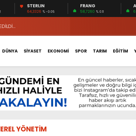
STERLIN
FRANG
A
APLAR…
64,3326
58,7260
6
2
% -0.05
% 0.11
EDİLDİ…
ÇİN UYGUN MU?
 MECLİSTE KONUŞULDU
HİZMETLERİNİ KONUŞTUK
DÜNYA
SİYASET
EKONOMİ
SPOR
TARIM
EĞİTİM
HİZMETLERİ İÇİN SAHADA
 BOĞULMALARI ÖNLEMEK İÇİN GÖRÜŞTÜLER…
BEYİN SAĞLIĞI!
İ AYLIĞININ 40 BİN LİRA OLMASINI İSTİYOR!
 15 FİRMA
APLAR…
EDİLDİ…
EREL YÖNETİM