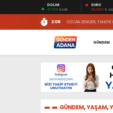
DOLAR
EURO
13:48
HAFTA SONUNA ÖZEL KİT
47,7031
55,0597
% 0.05
% -0.1
2:08
ÖZCAN ZENGER, TAHLİYE 
16:00
AKILLI MERCEK HERKES İ
10:06
ADANA’DAKİ CİNAYETLER
13:54
NACAR: ESNAFIN SAĞLIK 
GÜNDEM
13:19
NACAR, DAHA İYİ SAĞLIK 
7:26
SULAMA KANALLARINDAKİ
14:24
HERKES İÇİN ERİŞİLEBİLİR 
14:22
EMEKLİLER EN DÜŞÜK EMEKL
13:10
İKİNCİ 500’DE ADANA’DAN
13:48
HAFTA SONUNA ÖZEL KİT
2:08
ÖZCAN ZENGER, TAHLİYE 
GÜNDEM
,
YAŞAM
,
Y