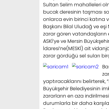
Sultan Selim mahalleleri o
bucak deresinin taşması so
onlarca evin birinci katına 
Başkanı Bilal Uludağ ve eş
zarar gören vatandaşların 
ASKİ’ye ve Mersin Büyükşehi
İdaresi’ne(MESKİ) ait vidanj
zarar gördüğü sel suları bi
Ba
zar
yaptıracaklarını belirterek
Büyükşehir Belediyesinin imkâ
zararların en aza indirilmes
durumlarla bir daha karşıla