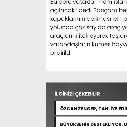
Bu dere yatakları hem ısla
açılacak.” dedi. Sarıçam bel
kapaklarının açılması için 
yolunda çok sayıda araç yo
araçlarını itekleyerek taşıd
vatandaşların kümes hayvan
bildirildi.
İLGİNİZİ ÇEKEBİLİR
ÖZCAN ZENGER, TAHLİYE EDİ
BÜYÜKŞEHİR DESTEKLİYOR, 