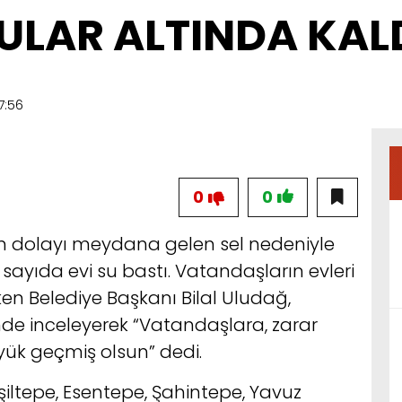
ULAR ALTINDA KAL
7:56
0
0
an dolayı meydana gelen sel nedeniyle
ayıda evi su bastı. Vatandaşların evleri
n Belediye Başkanı Bilal Uludağ,
de inceleyerek “Vatandaşlara, zarar
üyük geçmiş olsun” dedi.
iltepe, Esentepe, Şahintepe, Yavuz