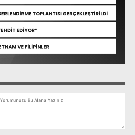
ĞERLENDİRME TOPLANTISI GERÇEKLEŞTİRİLDİ
TEHDİT EDİYOR”
TNAM VE FİLİPİNLER