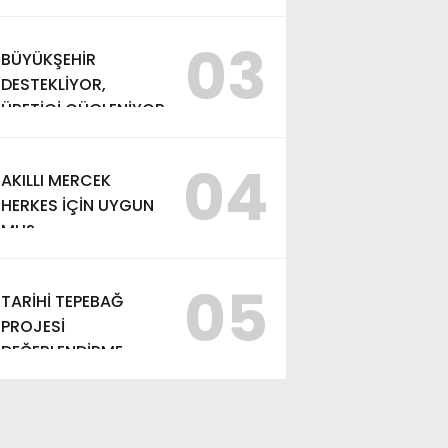
TAŞIMAK”
03
BÜYÜKŞEHİR
DESTEKLİYOR,
ÜRETİCİ GÜÇLENİYOR
04
AKILLI MERCEK
HERKES İÇİN UYGUN
MU?
05
TARİHİ TEPEBAĞ
PROJESİ
DEĞERLENDİRME
TOPLANTISI
GERÇEKLEŞTİRİLDİ