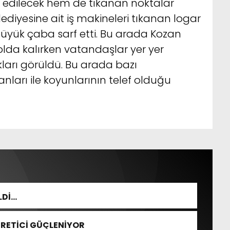
h edilecek hem de tıkanan noktalar
ediyesine ait iş makineleri tıkanan logar
büyük çaba sarf etti. Bu arada Kozan
lda kalırken vatandaşlar yer yer
ıkları görüldü. Bu arada bazı
ları ile koyunlarının telef olduğu
LDİ…
ÜRETİCİ GÜÇLENİYOR