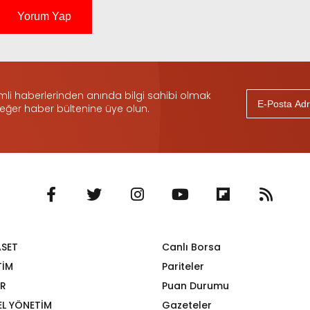
Yorum Yap
i haberlerinden anında bilgi sahibi olmak
 eğer haber bültenine üye olun.
ASET
Canlı Borsa
TİM
Pariteler
R
Puan Durumu
EL YÖNETİM
Gazeteler