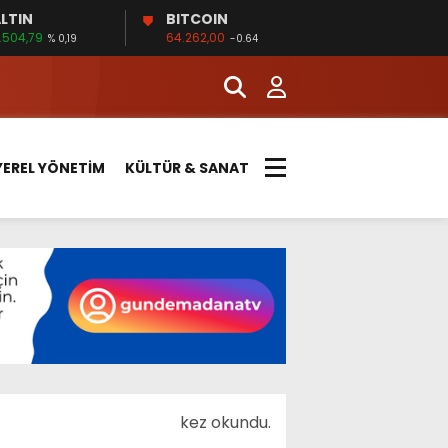
LTIN
BITCOIN
.504,79
64.262,00
% 0,19
-0.64
YEREL YÖNETİM
KÜLTÜR & SANAT
kez okundu.