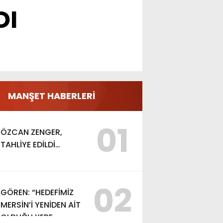
DI
MANŞET HABERLERİ
01
ÖZCAN ZENGER,
TAHLİYE EDİLDİ…
02
GÖREN: “HEDEFİMİZ
MERSİN’İ YENİDEN AİT
OLDUĞU YERE