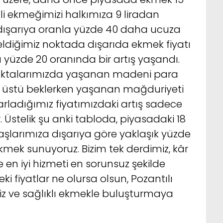
etli ekmeğimizi halkımıza 9 liradan
 dışarıya oranla yüzde 40 daha ucuza
ldiğimiz noktada dışarıda ekmek fiyatı
da yüzde 20 oranında bir artış yaşandı.
noktalarımızda yaşanan madeni para
ra üstü beklerken yaşanan mağduriyeti
rladığımız fiyatımızdaki artış sadece
 Üstelik şu anki tabloda, piyasadaki 18
daşlarımıza dışarıya göre yaklaşık yüzde
ek sunuyoruz. Bizim tek derdimiz, kâr
en iyi hizmeti en sorunsuz şekilde
 fiyatlar ne olursa olsun, Pozantılı
iz ve sağlıklı ekmekle buluşturmaya