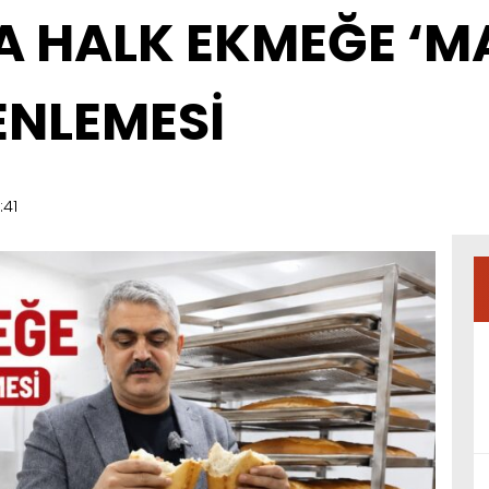
A HALK EKMEĞE ‘M
ENLEMESİ
:41