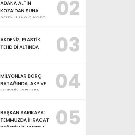
02
ADANA ALTIN
KOZA’DAN SUNA
SELEN, MACİT KOPER
VE AYDIN SAYMAN’A
EMEK ÖDÜLÜ
03
AKDENİZ, PLASTİK
TEHDİDİ ALTINDA
04
MİLYONLAR BORÇ
BATAĞINDA, AKP VE
MHP’NİN CEVABI:
“ARAŞTIRMAYALIM!”
05
BAŞKAN SARIKAYA:
TEMMUZDA İHRACAT
DEĞERİMİZİ YÜZDE 54