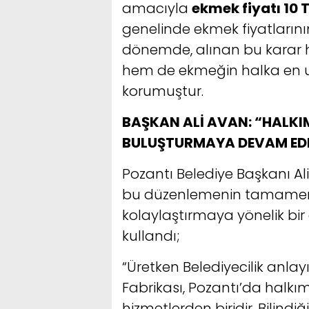
amacıyla
ekmek fiyatı 10 T
genelinde ekmek fiyatlarının
dönemde, alınan bu karar h
hem de ekmeğin halka en uy
korumuştur.
BAŞKAN ALİ AVAN: “HALKIM
BULUŞTURMAYA DEVAM ED
Pozantı Belediye Başkanı Al
bu düzenlemenin tamamen 
kolaylaştırmaya yönelik bir
kullandı;
“Üretken Belediyecilik anla
Fabrikası, Pozantı’da halk
hizmetlerden biridir. Bilin