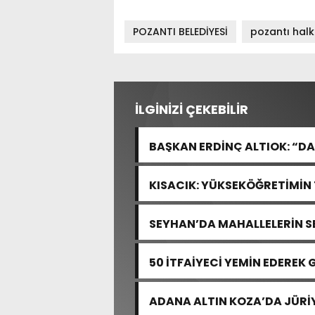
POZANTI BELEDİYESİ
pozantı hal
İLGİNİZİ ÇEKEBİLİR
BAŞKAN ERDİNÇ ALTIOK: “DA
İÇİN ÇALIŞIYORUZ”
KISACIK: YÜKSEKÖĞRETİMİN
YOK
SEYHAN’DA MAHALLELERİN S
50 İTFAİYECİ YEMİN EDEREK
ADANA ALTIN KOZA’DA JÜRİ