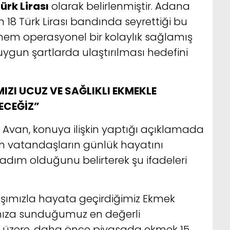
ürk Lirası
olarak belirlenmiştir. Adana
 18 Türk Lirası bandında seyrettiği bu
em operasyonel bir kolaylık sağlamış
gun şartlarda ulaştırılması hedefini
IZI UCUZ VE SAĞLIKLI EKMEKLE
ECEĞİZ”
i Avan, konuya ilişkin yaptığı açıklamada
vatandaşların günlük hayatını
 adım olduğunu belirterek şu ifadeleri
yışımızla hayata geçirdiğimiz Ekmek
ımıza sunduğumuz en değerli
diği üzere, daha önce piyasada ekmek 15