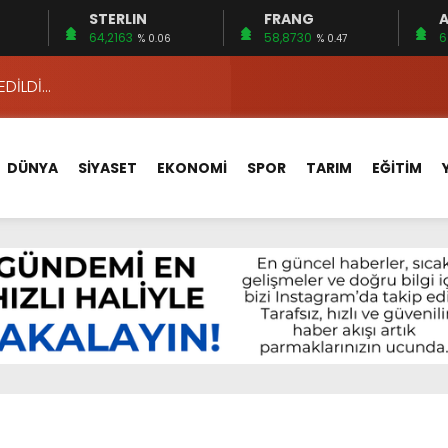
STERLIN
FRANG
A
 15 FİRMA
64,2163
58,8730
6
% 0.06
% 0.47
EDİLDİ…
ÇİN UYGUN MU?
 MECLİSTE KONUŞULDU
DÜNYA
SİYASET
EKONOMİ
SPOR
TARIM
EĞİTİM
HİZMETLERİNİ KONUŞTUK
HİZMETLERİ İÇİN SAHADA
 BOĞULMALARI ÖNLEMEK İÇİN GÖRÜŞTÜLER…
BEYİN SAĞLIĞI!
İ AYLIĞININ 40 BİN LİRA OLMASINI İSTİYOR!
 15 FİRMA