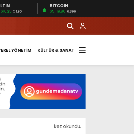
LTIN
BITCOIN
.616,25
65.119,80
% 1,90
0.896
YEREL YÖNETİM
KÜLTÜR & SANAT
kez okundu.