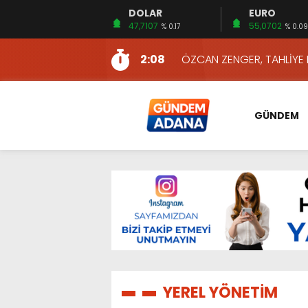
DOLAR
EURO
13:10
İKİNCİ 500’DE ADANA’DAN
47,7107
55,0702
% 0.17
% 0.09
13:16
2:08
ÖZCAN ZENGER, TAHLİYE 
16:00
AKILLI MERCEK HERKES İ
10:06
ADANA’DAKİ CİNAYETLER
GÜNDEM
13:54
NACAR: ESNAFIN SAĞLIK 
13:19
NACAR, DAHA İYİ SAĞLIK 
7:26
SULAMA KANALLARINDAKİ
14:24
HERKES İÇİN ERİŞİLEBİLİR 
14:22
EMEKLİLER EN DÜŞÜK EMEKL
13:10
İKİNCİ 500’DE ADANA’DAN
13:16
YEREL YÖNETİM