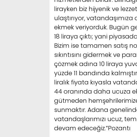
lirayken biz hijyenik ve lezz
ulaştırıyor, vatandaşımıza
ekmek veriyorduk. Bugün ge
18 liraya çıktı; yani piyasa
Bizim ise tamamen satış 
sıkıntısını gidermek ve pa
çözmek adına 10 liraya yuva
yüzde 11 bandında kalmıştır.
liralık fiyata kıyasla vatan
44 oranında daha ucuza ekm
gütmeden hemşehrilerimize 
sunmaktır. Adana genelindeki
vatandaşlarımızı ucuz, tem
devam edeceğiz.”Pozantı