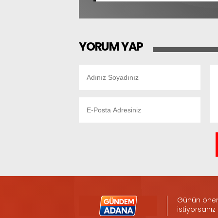
YORUM YAP
Günün öneml
istiyorsanız