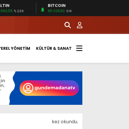
LTIN
BITCOIN
.660,55
65.029,82
% 2,59
0.14
YEREL YÖNETİM
KÜLTÜR & SANAT
kez okundu.