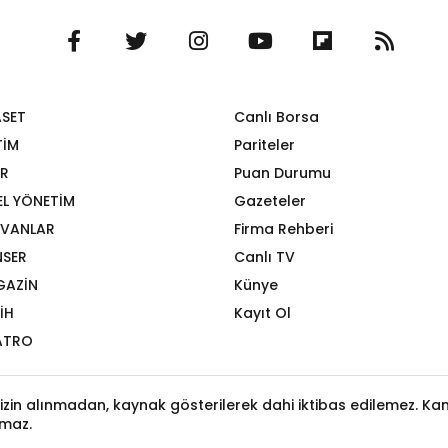
ASET
Canlı Borsa
TİM
Pariteler
R
Puan Durumu
EL YÖNETİM
Gazeteler
VANLAR
Firma Rehberi
SER
Canlı TV
GAZİN
Künye
İH
Kayıt Ol
ATRO
izin alınmadan, kaynak gösterilerek dahi iktibas edilemez. Kanu
maz.