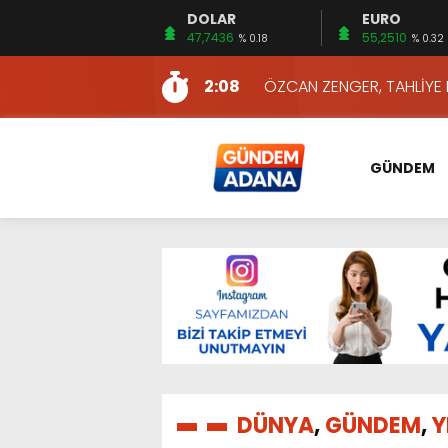
DOLAR
EURO
13:10
İKİNCİ 500’DE ADANA’DAN
47,7436
55,2510
% 0.18
% 0.32
13:16
2:08
ÖZCAN ZENGER, TAHLİYE 
16:00
AKILLI MERCEK HERKES İ
10:06
ADANA’DAKİ CİNAYETLER
GÜNDEM
13:54
NACAR: ESNAFIN SAĞLIK 
13:19
NACAR, DAHA İYİ SAĞLIK 
7:26
SULAMA KANALLARINDAKİ
14:24
HERKES İÇİN ERİŞİLEBİLİR 
14:22
EMEKLİLER EN DÜŞÜK EMEKL
13:10
İKİNCİ 500’DE ADANA’DAN
13:16
DÜNYA
,
GÜNDEM
,
Y