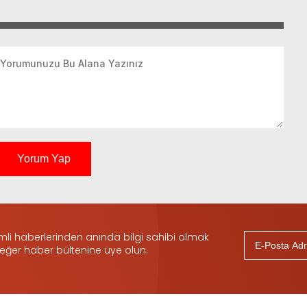
Yorum Yap
i haberlerinden anında bilgi sahibi olmak
 eğer haber bültenine üye olun.