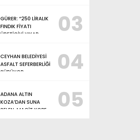
KAPASİTESİ
GÜÇLENDİRİLDİ
03
GÜRER: “250 LİRALIK
FINDIK FİYATI
ÜRETİCİYİ YIKAR,
ALIM FİYATI EN AZ
370 LİRA OLMALI”
04
CEYHAN BELEDİYESİ
ASFALT SEFERBERLİĞİ
SÜRÜYOR
05
ADANA ALTIN
KOZA’DAN SUNA
SELEN, MACİT KOPER
VE AYDIN SAYMAN’A
EMEK ÖDÜLÜ