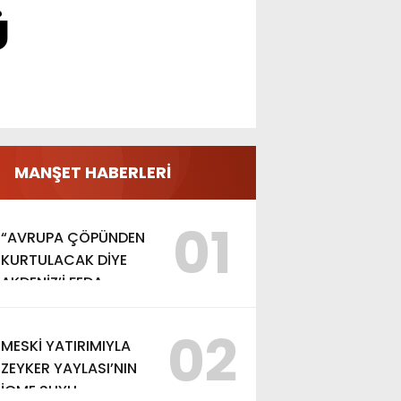
Ü
MANŞET HABERLERİ
01
“AVRUPA ÇÖPÜNDEN
KURTULACAK DİYE
AKDENİZ’İ FEDA
EDEMEZSİNİZ!”
02
MESKİ YATIRIMIYLA
ZEYKER YAYLASI’NIN
İÇME SUYU