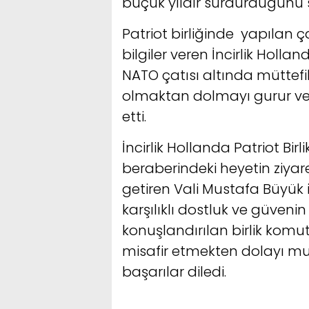
buçuk yıldır sürdürdüğünü s
Patriot birliğinde yapılan ç
bilgiler veren İncirlik Hollan
NATO çatısı altında müttefi
olmaktan dolmayı gurur ve
etti.
İncirlik Hollanda Patriot Bir
beraberindeki heyetin ziy
getiren Vali Mustafa Büyük i
karşılıklı dostluk ve güven
konuşlandırılan birlik kom
misafir etmekten dolayı mutl
başarılar diledi.