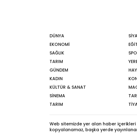
DÜNYA
SİY
EKONOMİ
EĞİ
SAĞLIK
SPO
TARIM
YER
GÜNDEM
HAY
KADIN
KON
KÜLTÜR & SANAT
MA
SİNEMA
TAR
TARIM
TİY
Web sitemizde yer alan haber içerikleri 
kopyalanamaz, başka yerde yayınlana