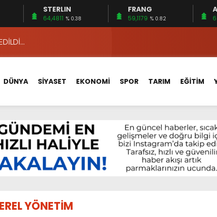
STERLIN
FRANG
A
 15 FİRMA
64,4811
59,1179
6
% 0.38
% 0.82
EDİLDİ…
ÇİN UYGUN MU?
 MECLİSTE KONUŞULDU
DÜNYA
SİYASET
EKONOMİ
SPOR
TARIM
EĞİTİM
HİZMETLERİNİ KONUŞTUK
HİZMETLERİ İÇİN SAHADA
 BOĞULMALARI ÖNLEMEK İÇİN GÖRÜŞTÜLER…
BEYİN SAĞLIĞI!
İ AYLIĞININ 40 BİN LİRA OLMASINI İSTİYOR!
 15 FİRMA
EREL YÖNETİM