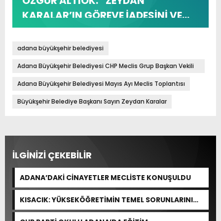
ÖZGÜR ALTIOK: “ZEYDAN
KARALAR’IN GÖREVE İADESİNİ VE
DİĞER ARKADAŞLARIMIZIN
TAHLİYESİNİ BEKLİYORUZ”
adana büyükşehir belediyesi
Adana Büyükşehir Belediyesi CHP Meclis Grup Başkan Vekili
Özgür Altıok
Adana Büyükşehir Belediyesi Mayıs Ayı Meclis Toplantısı
Büyükşehir Belediye Başkanı Sayın Zeydan Karalar
İLGİNİZİ ÇEKEBİLİR
ADANA’DAKİ CİNAYETLER MECLİSTE KONUŞULDU
KISACIK: YÜKSEKÖĞRETİMİN TEMEL SORUNLARINI
ÇÖZEN BİR DÜZENLEME YOK