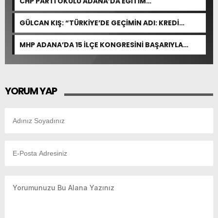
CHP PARTİ OKULU ADANA’DA EĞİTİM
GERÇEKLEŞTİRDİ
GÜLCAN KIŞ: “TÜRKİYE’DE GEÇİMİN ADI: KREDİ
KARTI”
MHP ADANA’DA 15 İLÇE KONGRESİNİ BAŞARIYLA
TAMAMLADI
YORUM YAP