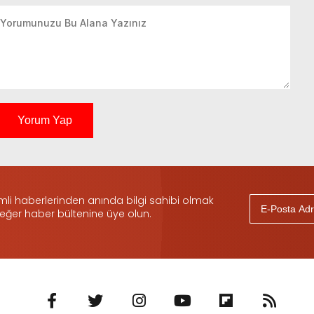
Yorum Yap
i haberlerinden anında bilgi sahibi olmak
 eğer haber bültenine üye olun.