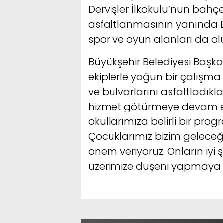
Dervişler İlkokulu’nun bah
asfaltlanmasının yanında B
spor ve oyun alanları da ol
Büyükşehir Belediyesi Başkan
ekiplerle yoğun bir çalış
ve bulvarlarını asfaltladıkla
hizmet götürmeye devam ed
okullarımıza belirli bir prog
Çocuklarımız bizim geleceği
önem veriyoruz. Onların iyi ş
üzerimize düşeni yapmaya ç