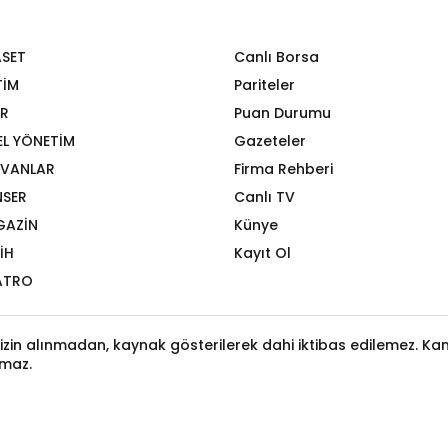
ASET
Canlı Borsa
TİM
Pariteler
R
Puan Durumu
EL YÖNETİM
Gazeteler
VANLAR
Firma Rehberi
SER
Canlı TV
GAZİN
Künye
İH
Kayıt Ol
ATRO
izin alınmadan, kaynak gösterilerek dahi iktibas edilemez. Kanu
maz.