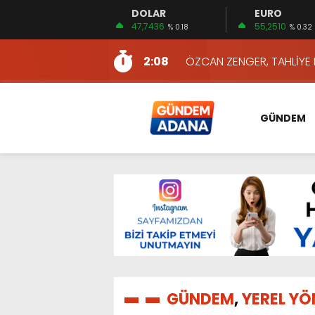
DOLAR
EURO
13:10
İKİNCİ 500’DE ADANA’DAN
47,7436
55,2510
% 0.18
% 0.32
13:16
2:08
ÖZCAN ZENGER, TAHLİYE 
16:00
AKILLI MERCEK HERKES İ
10:06
ADANA’DAKİ CİNAYETLER
GÜNDEM
13:54
NACAR: ESNAFIN SAĞLIK 
13:19
NACAR, DAHA İYİ SAĞLIK 
7:26
SULAMA KANALLARINDAKİ
14:24
HERKES İÇİN ERİŞİLEBİLİR 
14:22
EMEKLİLER EN DÜŞÜK EMEKL
13:10
İKİNCİ 500’DE ADANA’DAN
13:16
GÜNDEM
,
YEREL YÖ