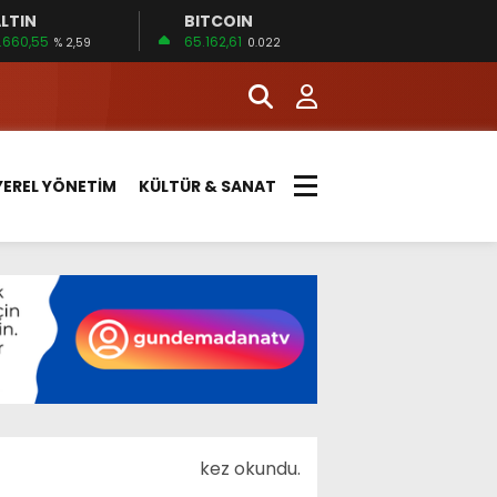
LTIN
BITCOIN
.660,55
65.162,61
% 2,59
0.022
YEREL YÖNETİM
KÜLTÜR & SANAT
kez okundu.