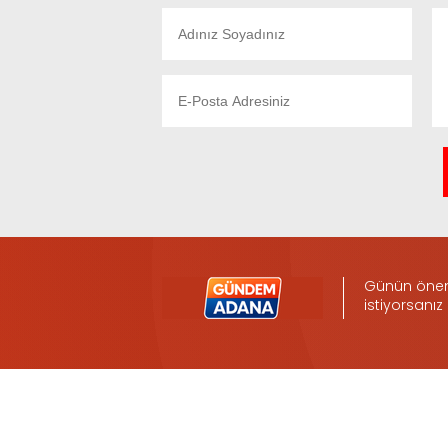
Günün öneml
istiyorsanız