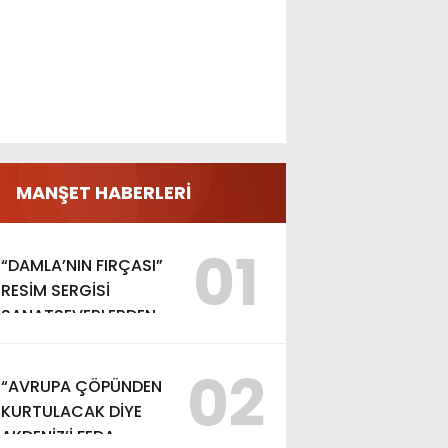
MANŞET HABERLERİ
01
“DAMLA’NIN FIRÇASI”
RESİM SERGİSİ
SANATSEVERLERDEN
YOĞUN İLGİ GÖRDÜ
02
“AVRUPA ÇÖPÜNDEN
KURTULACAK DİYE
AKDENİZ’İ FEDA