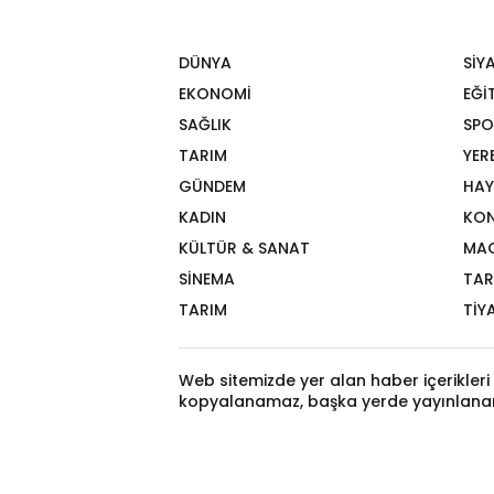
DÜNYA
SİY
EKONOMİ
EĞİ
SAĞLIK
SPO
TARIM
YER
GÜNDEM
HAY
KADIN
KON
KÜLTÜR & SANAT
MA
SİNEMA
TAR
TARIM
TİY
Web sitemizde yer alan haber içerikleri 
kopyalanamaz, başka yerde yayınlana