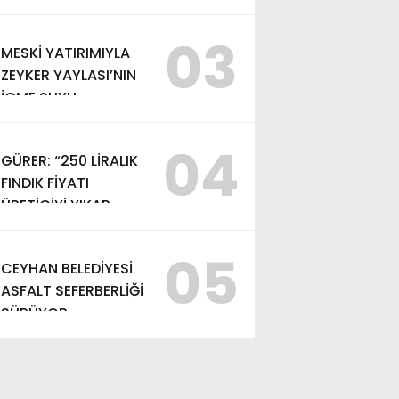
EDEMEZSİNİZ!”
03
MESKİ YATIRIMIYLA
ZEYKER YAYLASI’NIN
İÇME SUYU
KAPASİTESİ
GÜÇLENDİRİLDİ
04
GÜRER: “250 LİRALIK
FINDIK FİYATI
ÜRETİCİYİ YIKAR,
ALIM FİYATI EN AZ
370 LİRA OLMALI”
05
CEYHAN BELEDİYESİ
ASFALT SEFERBERLİĞİ
SÜRÜYOR