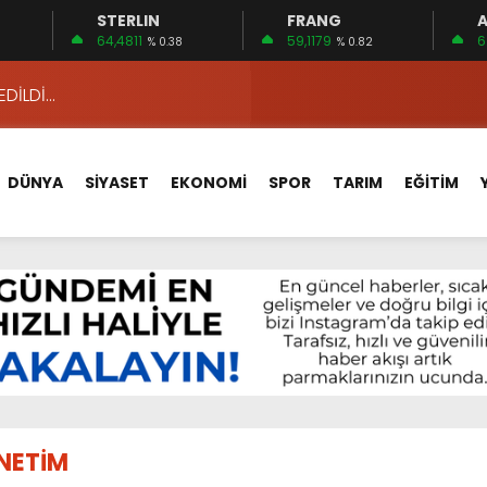
STERLIN
FRANG
A
 15 FİRMA
64,4811
59,1179
6
% 0.38
% 0.82
EDİLDİ…
ÇİN UYGUN MU?
 MECLİSTE KONUŞULDU
DÜNYA
SİYASET
EKONOMİ
SPOR
TARIM
EĞİTİM
HİZMETLERİNİ KONUŞTUK
HİZMETLERİ İÇİN SAHADA
 BOĞULMALARI ÖNLEMEK İÇİN GÖRÜŞTÜLER…
BEYİN SAĞLIĞI!
İ AYLIĞININ 40 BİN LİRA OLMASINI İSTİYOR!
 15 FİRMA
NETİM