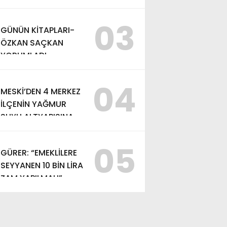
YÜRÜTÜLEN
ÇALIŞMALARI
03
GÜNÜN KİTAPLARI-
İNCELEDİ
ÖZKAN SAÇKAN
YORUMLADI
04
MESKİ’DEN 4 MERKEZ
İLÇENİN YAĞMUR
SUYU ALTYAPISINA
GÜÇLÜ YATIRIM
05
GÜRER: “EMEKLİLERE
SEYYANEN 10 BİN LİRA
ZAM YAPILMALI”