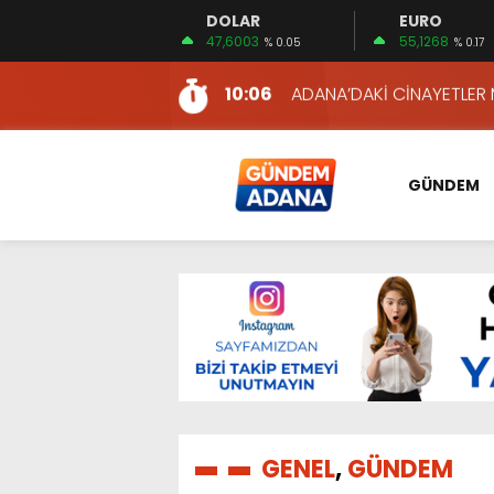
DOLAR
EURO
11:22
KIZILAY’DAN MAHALLE MAH
47,6003
55,1268
% 0.05
% 0.17
10:06
ADANA’DAKİ CİNAYETLER
13:54
NACAR: ESNAFIN SAĞLIK 
13:19
NACAR, DAHA İYİ SAĞLIK 
7:26
SULAMA KANALLARINDAKİ
GÜNDEM
14:24
HERKES İÇİN ERİŞİLEBİLİR 
14:22
EMEKLİLER EN DÜŞÜK EMEKL
13:10
İKİNCİ 500’DE ADANA’DAN
13:48
HAFTA SONUNA ÖZEL KİT
12:54
YÜKSEL YEŞİLOVA, KOSO
11:22
KIZILAY’DAN MAHALLE MAH
10:06
ADANA’DAKİ CİNAYETLER
GENEL
,
GÜNDEM