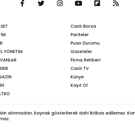
ASET
Canlı Borsa
TİM
Pariteler
R
Puan Durumu
EL YÖNETİM
Gazeteler
VANLAR
Firma Rehberi
SER
Canlı TV
GAZİN
Künye
İH
Kayıt Ol
ATRO
izin alınmadan, kaynak gösterilerek dahi iktibas edilemez. Kanu
maz.