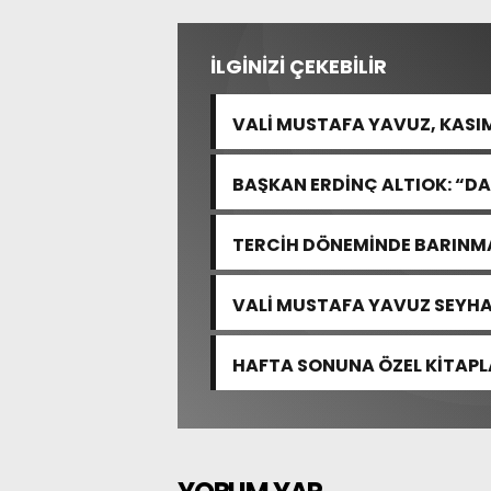
İLGİNİZİ ÇEKEBİLİR
VALİ MUSTAFA YAVUZ, KASI
ÇALIŞMALARI İNCELEDİ
BAŞKAN ERDİNÇ ALTIOK: “DA
İÇİN ÇALIŞIYORUZ”
TERCİH DÖNEMİNDE BARINMA
VALİ MUSTAFA YAVUZ SEYHAN
HAFTA SONUNA ÖZEL KİTAP