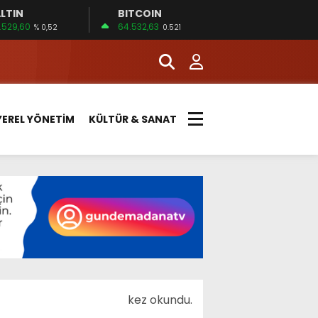
LTIN
BITCOIN
.529,60
64.532,63
% 0,52
0.521
YEREL YÖNETİM
KÜLTÜR & SANAT
kez okundu.