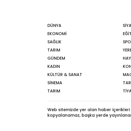
DÜNYA
SİY
EKONOMİ
EĞİ
SAĞLIK
SPO
TARIM
YER
GÜNDEM
HAY
KADIN
KON
KÜLTÜR & SANAT
MA
SİNEMA
TAR
TARIM
TİY
Web sitemizde yer alan haber içerikleri 
kopyalanamaz, başka yerde yayınlana