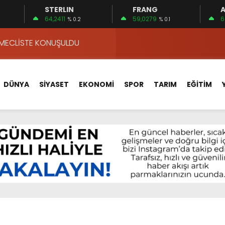
STERLIN
FRANG
A
ALLE KAN BAĞIŞI SEFERBERLİĞİ
64,2411
59,0279
6
% 0.2
% 0.1
 MECLİSTE KONUŞULDU
HİZMETLERİNİ KONUŞTUK
HİZMETLERİ İÇİN SAHADA
 BOĞULMALARI ÖNLEMEK İÇİN GÖRÜŞTÜLER…
DÜNYA
SİYASET
EKONOMİ
SPOR
TARIM
EĞİTİM
BEYİN SAĞLIĞI!
İ AYLIĞININ 40 BİN LİRA OLMASINI İSTİYOR!
 15 FİRMA
APLAR…
VA YOLUNDA…
ALLE KAN BAĞIŞI SEFERBERLİĞİ
 MECLİSTE KONUŞULDU