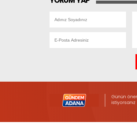
YORUM YAP
Günün öneml
istiyorsanız