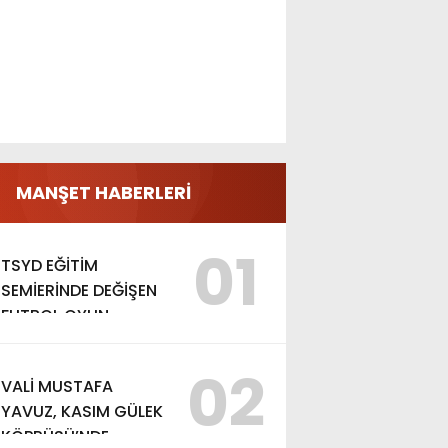
MANŞET HABERLERİ
01
TSYD EĞİTİM
SEMİERİNDE DEĞİŞEN
FUTBOL OYUN
KURALLARI ANLATILDI
02
VALİ MUSTAFA
YAVUZ, KASIM GÜLEK
KÖPRÜSÜ’NDE