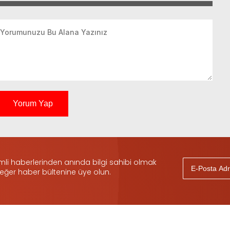
Yorum Yap
i haberlerinden anında bilgi sahibi olmak
 eğer haber bültenine üye olun.