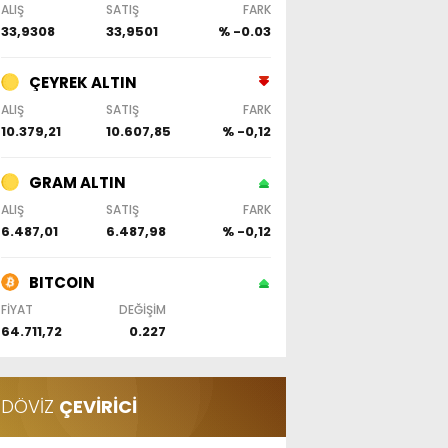
ALIŞ
SATIŞ
FARK
33,9308
33,9501
% -0.03
ÇEYREK ALTIN
ALIŞ
SATIŞ
FARK
10.379,21
10.607,85
% -0,12
GRAM ALTIN
ALIŞ
SATIŞ
FARK
6.487,01
6.487,98
% -0,12
BITCOIN
FİYAT
DEĞİŞİM
64.711,72
0.227
DÖVİZ
ÇEVİRİCİ