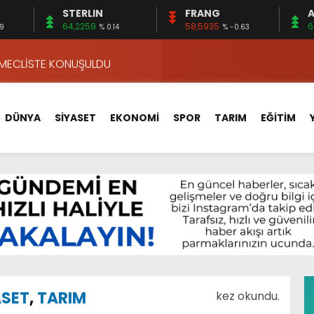
STERLIN
FRANG
A
VA YOLUNDA…
64,2259
58,5935
6
09
% 0.14
% -0.63
ÇİN UYGUN MU?
 MECLİSTE KONUŞULDU
HİZMETLERİNİ KONUŞTUK
HİZMETLERİ İÇİN SAHADA
DÜNYA
SİYASET
EKONOMİ
SPOR
TARIM
EĞİTİM
 BOĞULMALARI ÖNLEMEK İÇİN GÖRÜŞTÜLER…
BEYİN SAĞLIĞI!
İ AYLIĞININ 40 BİN LİRA OLMASINI İSTİYOR!
 15 FİRMA
APLAR…
VA YOLUNDA…
ÇİN UYGUN MU?
ASET
,
TARIM
kez okundu.