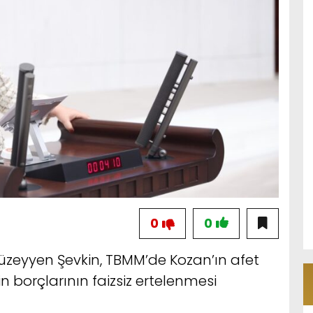
0
0
Müzeyyen Şevkin, TBMM’de Kozan’ın afet
nin borçlarının faizsiz ertelenmesi