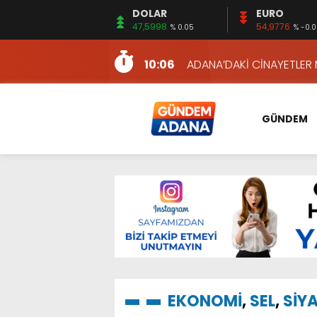
DOLAR
EURO
12:54
YÜKSEL YEŞİLOVA, KOSO
47,5998
54,9776
% 0.05
% -0.
16:00
AKILLI MERCEK HERKES İ
10:06
ADANA’DAKİ CİNAYETLER
13:54
NACAR: ESNAFIN SAĞLIK 
13:19
NACAR, DAHA İYİ SAĞLIK 
GÜNDEM
7:26
SULAMA KANALLARINDAKİ
14:24
HERKES İÇİN ERİŞİLEBİLİR 
14:22
EMEKLİLER EN DÜŞÜK EMEKL
13:10
İKİNCİ 500’DE ADANA’DAN
13:48
HAFTA SONUNA ÖZEL KİT
12:54
YÜKSEL YEŞİLOVA, KOSO
16:00
AKILLI MERCEK HERKES İ
EKONOMİ
,
SEL
,
SİY