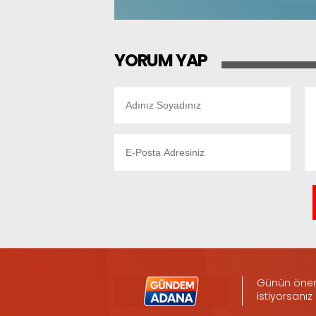
YORUM YAP
Günün öneml
istiyorsanız