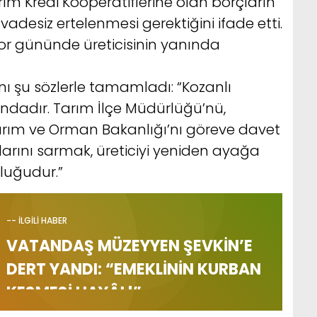
rım Kredi Kooperatiflerine olan borçların
ve vadesiz ertelenmesi gerektiğini ifade etti.
, zor gününde üreticisinin yanında
nı şu sözlerle tamamladı: “Kozanlı
undadır. Tarım İlçe Müdürlüğü’nü,
Tarım ve Orman Bakanlığı’nı göreve davet
larını sarmak, üreticiyi yeniden ayağa
luğudur.”
-- İLGİLİ HABER
VATANDAŞ MÜZEYYEN ŞEVKİN’E
DERT YANDI: “EMEKLİNİN KURBAN
KESMESİ HAYÂL!”