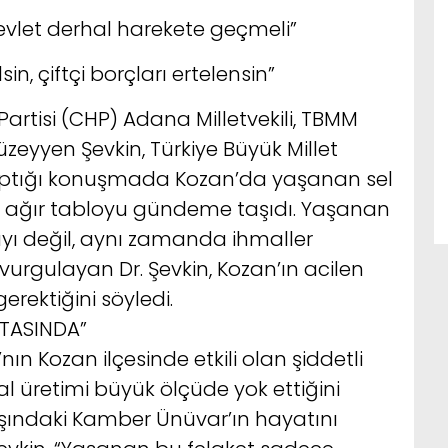
evlet derhal harekete geçmeli”
sin, çiftçi borçları ertelensin”
rtisi (CHP) Adana Milletvekili, TBMM
üzeyyen Şevkin, Türkiye Büyük Millet
yaptığı konuşmada Kozan’da yaşanan sel
ğı ağır tabloyu gündeme taşıdı. Yaşanan
ayı değil, aynı zamanda ihmaller
vurgulayan Dr. Şevkin, Kozan’ın acilen
gerektiğini söyledi.
KTASINDA”
ın Kozan ilçesinde etkili olan şiddetli
 üretimi büyük ölçüde yok ettiğini
yaşındaki Kamber Ünüvar’ın hayatını