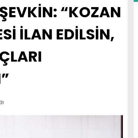
ŞEVKİN: “KOZAN
Sİ İLAN EDİLSİN,
RÇLARI
N”
31