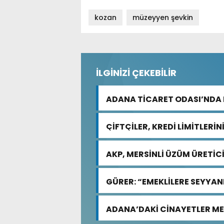
kozan
müzeyyen şevkin
İLGİNİZİ ÇEKEBİLİR
ADANA TİCARET ODASI’NDA 
ÇİFTÇİLER, KREDİ LİMİTLERİ
AKP, MERSİNLİ ÜZÜM ÜRETİCİ
GÜRER: “EMEKLİLERE SEYYANE
ADANA’DAKİ CİNAYETLER M