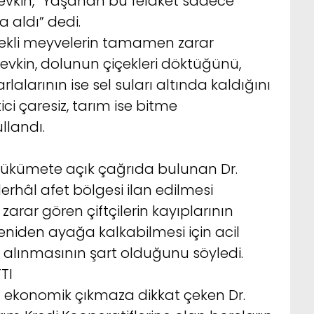
 Şevkin, “Yaşanan bu felaket sadece
a aldı” dedi.
rdekli meyvelerin tamamen zarar
evkin, dolunun çiçekleri döktüğünü,
lalarının ise sel suları altında kaldığını
ci çaresiz, tarım ise bitme
llandı.
hükümete açık çağrıda bulunan Dr.
erhâl afet bölgesi ilan edilmesi
n, zarar gören çiftçilerin kayıplarının
yeniden ayağa kalkabilmesi için acil
 alınmasının şart olduğunu söyledi.
TI
u ekonomik çıkmaza dikkat çeken Dr.