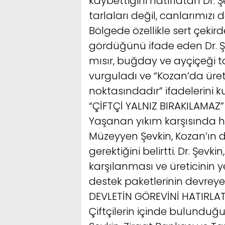
kaybettiğini hatırlatan Dr.
tarlaları değil, canlarımızı d
Bölgede özellikle sert çeki
gördüğünü ifade eden Dr. Ş
mısır, buğday ve ayçiçeği tar
vurguladı ve “Kozan’da üreti
noktasındadır” ifadelerini ku
“ÇİFTÇİ YALNIZ BIRAKILAMAZ”
Yaşanan yıkım karşısında 
Müzeyyen Şevkin, Kozan’ın d
gerektiğini belirtti. Dr. Şevki
karşılanması ve üreticinin 
destek paketlerinin devreye
DEVLETİN GÖREVİNİ HATIRLAT
Çiftçilerin içinde bulunduğ