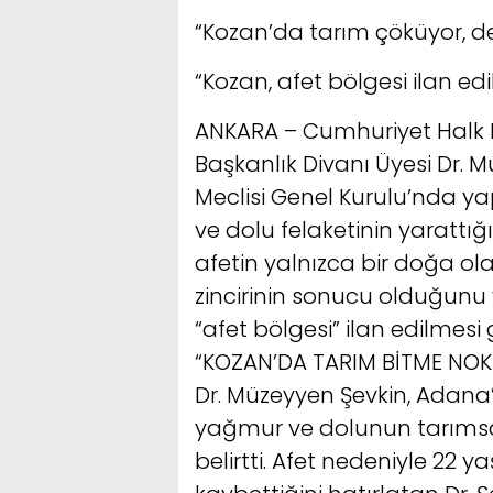
“Kozan’da tarım çöküyor, d
“Kozan, afet bölgesi ilan edil
ANKARA – Cumhuriyet Halk Pa
Başkanlık Divanı Üyesi Dr. M
Meclisi Genel Kurulu’nda 
ve dolu felaketinin yarattı
afetin yalnızca bir doğa ol
zincirinin sonucu olduğunu 
“afet bölgesi” ilan edilmesi 
“KOZAN’DA TARIM BİTME NO
Dr. Müzeyyen Şevkin, Adana’n
yağmur ve dolunun tarımsal
belirtti. Afet nedeniyle 22 