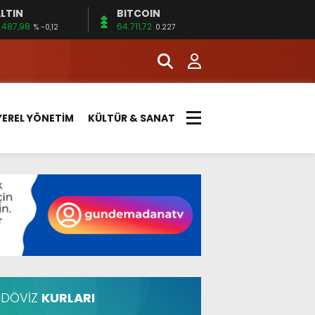
LTIN
BITCOIN
.487,98
64.711,72
% -0,12
0.227
YEREL YÖNETİM
KÜLTÜR & SANAT
DÖVİZ
KURLARI