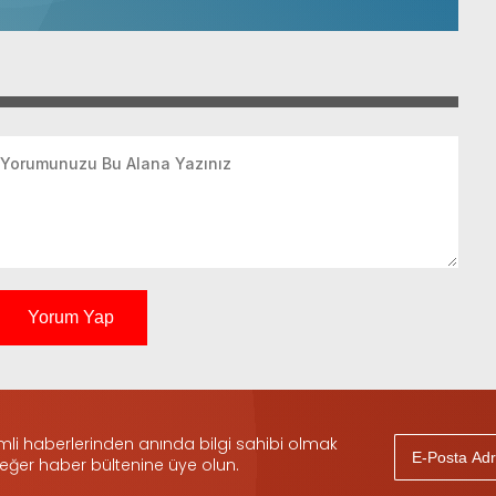
Yorum Yap
i haberlerinden anında bilgi sahibi olmak
 eğer haber bültenine üye olun.