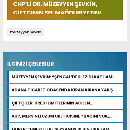
CHP’Lİ DR. MÜZEYYEN ŞEVKİN,
ÇİFTÇİNİN SEL MAĞDURİYETİNİ
TBMM’YE TAŞIDI
müzeyyen şevkin
İLGİNİZİ ÇEKEBİLİR
MÜZEYYEN ŞEVKİN: “ŞENGAL’DEKİ EZİDİ KATLİAMI
İNSANLIĞIN ORTAK ACISIDIR”
ADANA TİCARET ODASI’NDA KIRAN KIRANA YARIŞ
BEKLENİYOR
ÇİFTÇİLER, KREDİ LİMİTLERİNİN ACİLEN
GÜNCELLENMESİNİ İSTİYOR
AKP, MERSİNLİ ÜZÜM ÜRETİCİSİNE “BAĞINI SÖK,
TOPRAĞINI TERK ET” DİYOR
GÜRER: “EMEKLİLERE SEYYANEN 10 BİN LİRA ZAM