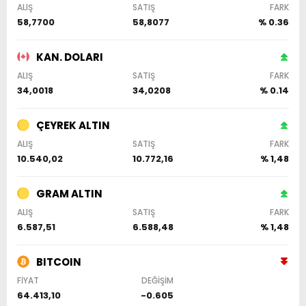
ALIŞ
SATIŞ
FARK
58,7700
58,8077
% 0.36
KAN. DOLARI
ALIŞ
SATIŞ
FARK
34,0018
34,0208
% 0.14
ÇEYREK ALTIN
ALIŞ
SATIŞ
FARK
10.540,02
10.772,16
% 1,48
GRAM ALTIN
ALIŞ
SATIŞ
FARK
6.587,51
6.588,48
% 1,48
BITCOIN
FİYAT
DEĞİŞİM
64.413,10
-0.605