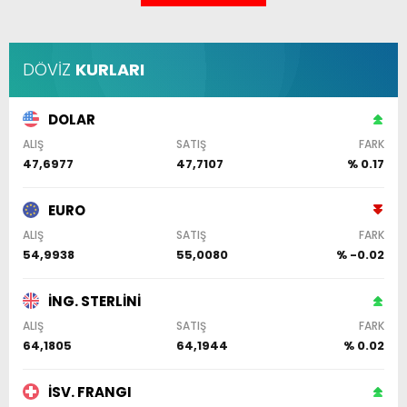
DÖVİZ
KURLARI
DOLAR
ALIŞ
SATIŞ
FARK
47,6977
47,7107
% 0.17
EURO
ALIŞ
SATIŞ
FARK
54,9938
55,0080
% -0.02
İNG. STERLİNİ
ALIŞ
SATIŞ
FARK
64,1805
64,1944
% 0.02
İSV. FRANGI