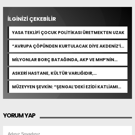
İLGİNİZİ ÇEKEBİLİR
YASA TEKLİFİ ÇOCUK POLİTİKASI ÜRETMEKTEN UZAK
“AVRUPA ÇÖPÜNDEN KURTULACAK DİYE AKDENİZ’İ
FEDA EDEMEZSİNİZ!”
MİLYONLAR BORÇ BATAĞINDA, AKP VE MHP’NİN
CEVABI: “ARAŞTIRMAYALIM!”
ASKERİ HASTANE, KÜLTÜR VARLIĞIDIR,
ÖZELLEŞTİRİLEMEZ!
MÜZEYYEN ŞEVKİN: “ŞENGAL’DEKİ EZİDİ KATLİAMI
İNSANLIĞIN ORTAK ACISIDIR”
YORUM YAP