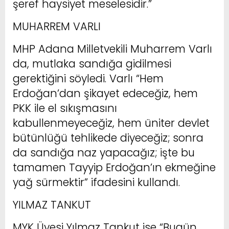
şeref haysiyet meselesidir.”
MUHARREM VARLI
MHP Adana Milletvekili Muharrem Varlı
da, mutlaka sandığa gidilmesi
gerektiğini söyledi. Varlı “Hem
Erdoğan’dan şikayet edeceğiz, hem
PKK ile el sıkışmasını
kabullenmeyeceğiz, hem üniter devlet
bütünlüğü tehlikede diyeceğiz; sonra
da sandığa naz yapacağız; işte bu
tamamen Tayyip Erdoğan’ın ekmeğine
yağ sürmektir” ifadesini kullandı.
YILMAZ TANKUT
MYK Üyesi Yılmaz Tankut ise “Bugün