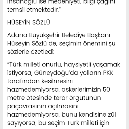
İhsanoğlu ise medeniyeti, bilgi çağını
temsil etmektedir.”
HÜSEYİN SÖZLÜ
Adana Büyükşehir Belediye Başkanı
Hüseyin Sözlü de, seçimin önemini şu
sözlerle özetledi:
“Türk milleti onurlu, haysiyetli yaşamak
istiyorsa, Güneydoğu’da yolların PKK
tarafından kesilmesini
hazmedemiyorsa, askerlerimizin 50
metre ötesinde terör örgütünün
paçavrasının açılmasını
hazmedemiyorsa, bunu kendisine zül
sayıyorsa; bu seçim Türk milleti için