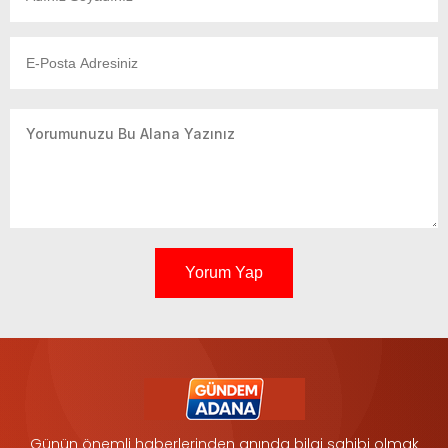
Yorum Yap
Günün önemli haberlerinden anında bilgi sahibi olmak