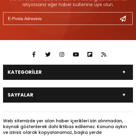
istiyorsanız eğer haber bültenine üye olun.
KATEGORİLER
DÜNYA
SİYASET
SAYFALAR
EKONOMİ
EĞİTİM
SAĞLIK
SPOR
Canlı Borsa
Hisseler
TARIM
YEREL YÖNETİM
Pariteler
Canlı Sonuçlar
Web sitemizde yer alan haber içerikleri izin alınmadan,
GÜNDEM
HAYVANLAR
kaynak gösterilerek dahi iktibas edilemez. Kanuna aykırı
Puan Durumu
Fikstür
KADIN
KONSER
ve izinsiz olarak kopyalanamaz, başka yerde
Gazeteler
Burçlar