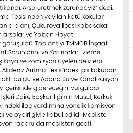
ıkandı. Arsa üretmek zorundayız” dedi.
ıtma Tesisi’nden yayılan kötü kokular
ania planı, Çukurova ilçesi Kabasakal
n arsalar ve Yaban Hayatı
ar görüşüldü. Toplantıyı TMMOB İnşaat
t Sorunlarını ve Yatırımları İzleme
aya ve komisyon üyeleri de izledi.
, Akdeniz Arıtma Tesisi’ndeki pis kokudan
haklı buldu ve Adana Su ve Kanalizasyon
ay içerisinde gidereceğini vurguladı.
İşleri Daire Başkanlığı’nın Musul, Kerkük
ğerindeki ilaç yardımına yönelik komisyon
ı ve oybirliğiyle kabul edildi. Mecliste
isyon raporu da meclisten geçti.