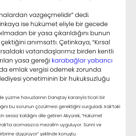
malardan vazgeçmelidir” dedi.
nkaya ise hükümet eliyle bir gecede
pılmadan bir yasa çıkarıldığını bunun
çektiğini anımsattı. Çetinkaya, “Kırsal
ırsaldaki vatandaşlarımız birden kentli
rılan yasa gereği
karabağlar yabancı
da emlak vergisi ödemek zorunda
lediyesi yönetiminin bir hukuksuzluğu
 yüzme havuzlarının Danıştay kararıyla ticari bir
ğını bu sorunun çözülmesi gerektiğini vurguladı. Irak’taki
tin sessiz kaldığını dile getiren Akyürek, “Hükümet
İD, Irak’ta acımasızca mezalim uyguluyor. Sünni ve
 birbirine düşürüyor” şeklinde konuştu.