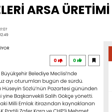
LERİ ARSA ÜRETİMİ
7:07
12:49
0
0
Büyükşehir Belediye Meclisi’nde
 ayı oturumları bugün de sürdü.
ı Hüseyin Sözlü’nün Pazartesi gününden
 yine Başkanvekili Salih Gökçe yönetti.
daki Milli Emlak itirazından kaynaklanan
AK Partili Zafer Kara ve CHP’li Mehmet