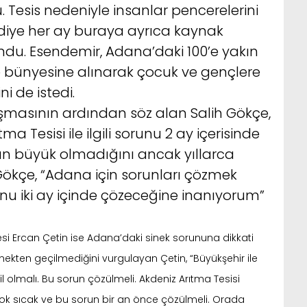
 Tesis nedeniyle insanlar pencerelerini
ediye her ay buraya ayrıca kaynak
undu. Esendemir, Adana’daki 100’e yakın
bünyesine alınarak çocuk ve gençlere
i de istedi.
masının ardından söz alan Salih Gökçe,
tma Tesisi ile ilgili sorunu 2 ay içerisinde
nun büyük olmadığını ancak yıllarca
Gökçe, “Adana için sorunları çözmek
unu iki ay içinde çözeceğine inanıyorum”
yesi Ercan Çetin ise Adana’daki sinek sorununa dikkati
inekten geçilmediğini vurgulayan Çetin, “Büyükşehir ile
il olmalı. Bu sorun çözülmeli. Akdeniz Arıtma Tesisi
 çok sıcak ve bu sorun bir an önce çözülmeli. Orada