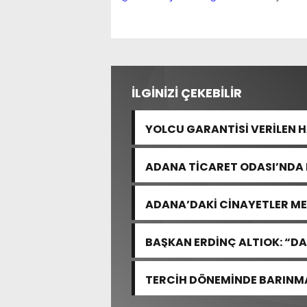
İLGİNİZİ ÇEKEBİLİR
YOLCU GARANTİSİ VERİLEN 
ADANA TİCARET ODASI’NDA 
ADANA’DAKİ CİNAYETLER M
BAŞKAN ERDİNÇ ALTIOK: “DA
İÇİN ÇALIŞIYORUZ”
TERCİH DÖNEMİNDE BARINMA