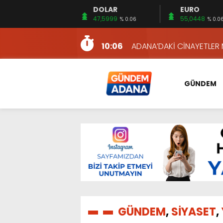
DOLAR
EURO
12:54
YÜKSEL YEŞİLOVA, KOSO
47,5999
55,0448
% 0.06
% 0.0
16:00
AKILLI MERCEK HERKES İ
10:06
ADANA’DAKİ CİNAYETLER
13:54
NACAR: ESNAFIN SAĞLIK 
13:19
NACAR, DAHA İYİ SAĞLIK 
GÜNDEM
7:26
SULAMA KANALLARINDAKİ
14:24
HERKES İÇİN ERİŞİLEBİLİR 
14:22
EMEKLİLER EN DÜŞÜK EMEKL
13:10
İKİNCİ 500’DE ADANA’DAN
13:48
HAFTA SONUNA ÖZEL KİT
12:54
YÜKSEL YEŞİLOVA, KOSO
16:00
AKILLI MERCEK HERKES İ
GÜNDEM
,
SİYASET
,