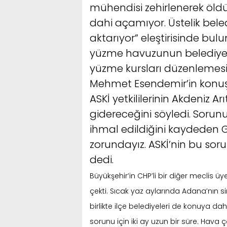
mühendisi zehirlenerek öldü.
dahi açamıyor. Üstelik bel
aktarıyor” eleştirisinde bul
yüzme havuzunun belediye 
yüzme kursları düzenlemesin
Mehmet Esendemir’in konuş
ASKİ yetkililerinin Akdeniz Arı
gidereceğini söyledi. Soru
ihmal edildiğini kaydeden 
zorundayız. ASKİ’nin bu sor
dedi.
Büyükşehir’in CHP’li bir diğer meclis ü
çekti. Sıcak yaz aylarında Adana’nın s
birlikte ilçe belediyeleri de konuya dah
sorunu için iki ay uzun bir süre. Hava