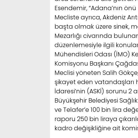
Esendemir, “Adana’nın önü t
Mecliste ayrıca, Akdeniz Ar
başta olmak üzere sinek, m
Mezarlığı civarında buluna
düzenlemesiyle ilgili konul
Mühendisleri Odası (İMO) Ken
Komisyonu Başkanı Çağdaş K
Meclisi yöneten Salih Gökçe
şikayet eden vatandaşları 
İdaresi’nin (ASKİ) sorunu 2 
Büyükşehir Belediyesi Sağlık 
ve Telafer’e 100 bin lira de
raporu 250 bin liraya çıkarıld
kadro değişikliğine ait kom