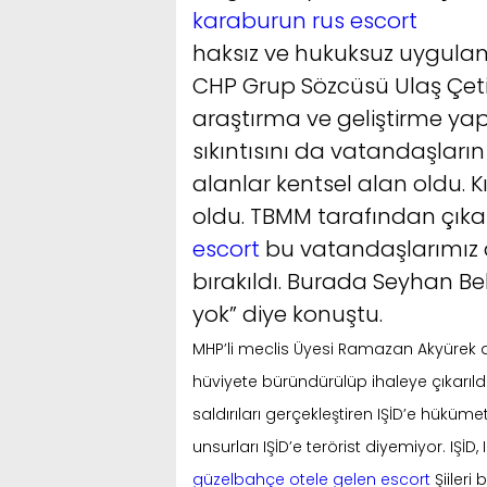
karaburun rus escort
haksız ve hukuksuz uygula
CHP Grup Sözcüsü Ulaş Çeti
araştırma ve geliştirme ya
sıkıntısını da vatandaşların 
alanlar kentsel alan oldu. K
oldu. TBMM tarafından çıka
escort
bu vatandaşlarımız 
bırakıldı. Burada Seyhan Be
yok” diye konuştu.
MHP’li meclis Üyesi Ramazan Akyürek de
hüviyete büründürülüp ihaleye çıkarıldı
saldırıları gerçekleştiren IŞİD’e hüküme
unsurları IŞİD’e terörist diyemiyor. IŞ
güzelbahçe otele gelen escort
Şiileri