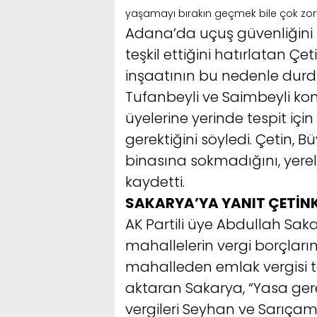
yaşamayı bırakın geçmek bile çok zor”
Adana’da uçuş güvenliğini 
teşkil ettiğini hatırlatan Ç
inşaatının bu nedenle durd
Tufanbeyli ve Saimbeyli ko
üyelerine yerinde tespit iç
gerektiğini söyledi. Çetin, B
binasına sokmadığını, yerel
kaydetti.
SAKARYA’YA YANIT ÇETİN
AK Partili üye Abdullah Sakar
mahallelerin vergi borçları
mahalleden emlak vergisi t
aktaran Sakarya, “Yasa ge
vergileri Seyhan ve Sarıçam 