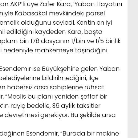
an AKP’li üye Zafer Kara, ‘Yaban Hayatını
iyle Kabasakal mevkiindeki parsel
emelik olduğunu söyledi. Kentin en iyi
il edildiğini kaydeden Kara, başta
plam bin 178 dosyanın 1/bin ve 1/5 binlik
 nedeniyle mahkemeye taşındığını
 Esendemir ise Büyükşehir’e gelen Yaban
elediyelerine bildirilmediğini, ilçe
en habersiz arsa sahiplerine ruhsat
r, “Meclis bu planı yeniden şeffaf bir
k’ın rayiç bedelle, 36 aylık taksitler
e devretmesi gerekiyor. Bu şekilde arsa
e değinen Esendemir, “Burada bir makine