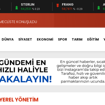
STERLIN
FRANG
A
VA YOLUNDA…
64,2531
58,7871
6
6
% 0.23
% -0.29
ÇİN UYGUN MU?
 MECLİSTE KONUŞULDU
HİZMETLERİNİ KONUŞTUK
HİZMETLERİ İÇİN SAHADA
DÜNYA
SİYASET
EKONOMİ
SPOR
TARIM
EĞİTİM
 BOĞULMALARI ÖNLEMEK İÇİN GÖRÜŞTÜLER…
BEYİN SAĞLIĞI!
İ AYLIĞININ 40 BİN LİRA OLMASINI İSTİYOR!
 15 FİRMA
APLAR…
VA YOLUNDA…
ÇİN UYGUN MU?
YEREL YÖNETİM