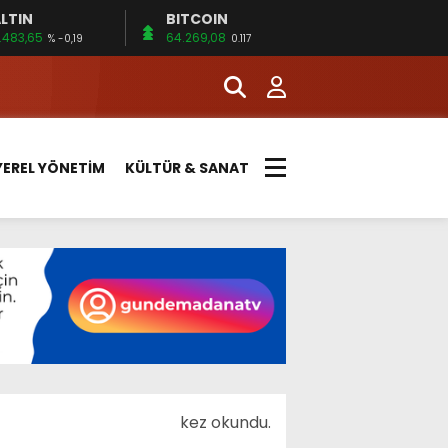
LTIN
BITCOIN
.483,65
64.269,08
% -0,19
0.117
YEREL YÖNETİM
KÜLTÜR & SANAT
kez okundu.