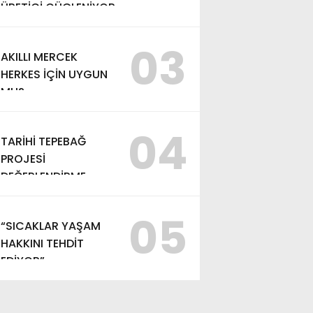
ÜRETİCİ GÜÇLENİYOR
03
AKILLI MERCEK
HERKES İÇİN UYGUN
MU?
04
TARİHİ TEPEBAĞ
PROJESİ
DEĞERLENDİRME
TOPLANTISI
GERÇEKLEŞTİRİLDİ
05
“SICAKLAR YAŞAM
HAKKINI TEHDİT
EDİYOR”