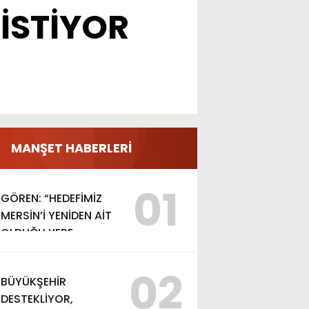
 İSTİYOR
MANŞET HABERLERİ
01
GÖREN: “HEDEFİMİZ
MERSİN’İ YENİDEN AİT
OLDUĞU YERE
TAŞIMAK”
02
BÜYÜKŞEHİR
DESTEKLİYOR,