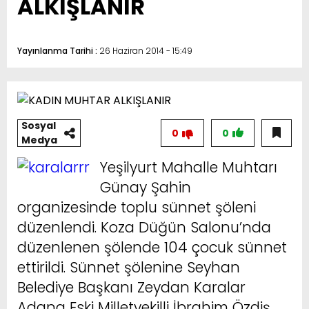
ALKIŞLANIR
Yayınlanma Tarihi :
26 Haziran 2014 - 15:49
Sosyal
0
0
Medya
Yeşilyurt Mahalle Muhtarı
Günay Şahin
organizesinde toplu sünnet şöleni
düzenlendi. Koza Düğün Salonu’nda
düzenlenen şölende 104 çocuk sünnet
ettirildi. Sünnet şölenine Seyhan
Belediye Başkanı Zeydan Karalar
Adana Eski Milletvekilli İbrahim Özdiş,