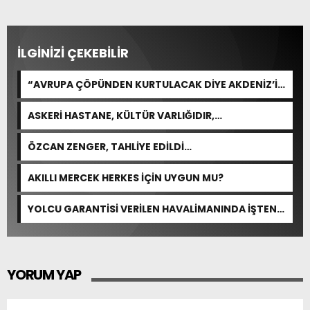
İLGİNİZİ ÇEKEBİLİR
“AVRUPA ÇÖPÜNDEN KURTULACAK DİYE AKDENİZ’İ
FEDA EDEMEZSİNİZ!”
ASKERİ HASTANE, KÜLTÜR VARLIĞIDIR,
ÖZELLEŞTİRİLEMEZ!
ÖZCAN ZENGER, TAHLİYE EDİLDİ…
AKILLI MERCEK HERKES İÇİN UYGUN MU?
YOLCU GARANTİSİ VERİLEN HAVALİMANINDA İŞTEN
ÇIKARMA VAR
YORUM YAP