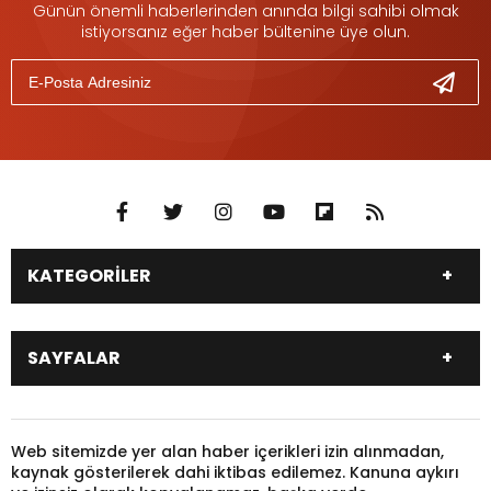
Günün önemli haberlerinden anında bilgi sahibi olmak
istiyorsanız eğer haber bültenine üye olun.
KATEGORİLER
DÜNYA
SİYASET
SAYFALAR
EKONOMİ
EĞİTİM
SAĞLIK
SPOR
Canlı Borsa
Hisseler
TARIM
YEREL YÖNETİM
Pariteler
Canlı Sonuçlar
Web sitemizde yer alan haber içerikleri izin alınmadan,
GÜNDEM
HAYVANLAR
kaynak gösterilerek dahi iktibas edilemez. Kanuna aykırı
Puan Durumu
Fikstür
KADIN
KONSER