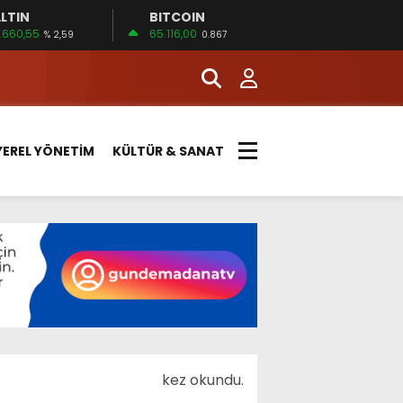
LTIN
BITCOIN
.660,55
65.116,00
% 2,59
0.867
YEREL YÖNETİM
KÜLTÜR & SANAT
kez okundu.