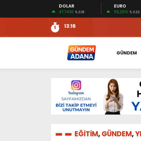
DOLAR
EURO
13:10
İKİNCİ 500’DE ADANA’DAN
47,7436
55,2510
% 0.18
% 0.32
13:16
2:08
ÖZCAN ZENGER, TAHLİYE 
16:00
AKILLI MERCEK HERKES İ
10:06
ADANA’DAKİ CİNAYETLER
GÜNDEM
13:54
NACAR: ESNAFIN SAĞLIK 
13:19
NACAR, DAHA İYİ SAĞLIK 
7:26
SULAMA KANALLARINDAKİ
14:24
HERKES İÇİN ERİŞİLEBİLİR 
14:22
EMEKLİLER EN DÜŞÜK EMEKL
13:10
İKİNCİ 500’DE ADANA’DAN
13:16
EĞİTİM
,
GÜNDEM
,
Y