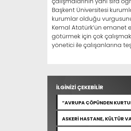
çalışmalarının yanı sıra öğr
Başkent Üniversitesi kurumlar
kurumlar olduğu vurgusunu
Kemal Atatürk’ün emanet ett
götürmek için çok çalışmak g
yönetici ile çalışanlarına teş
İLGİNİZİ ÇEKEBİLİR
“AVRUPA ÇÖPÜNDEN KURTULA
ASKERİ HASTANE, KÜLTÜR VA