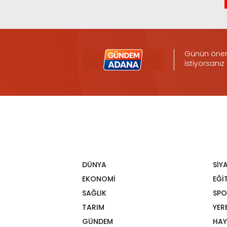
Günün öneml
istiyorsanız
DÜNYA
SİY
EKONOMİ
EĞİ
SAĞLIK
SPO
TARIM
YER
GÜNDEM
HAY