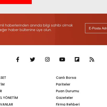
i haberlerinden anında bilgi sahibi olmak
 eğer haber bültenine üye olun.
ASET
Canlı Borsa
TİM
Pariteler
R
Puan Durumu
EL YÖNETİM
Gazeteler
VANLAR
Firma Rehberi