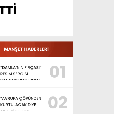
TTİ
MANŞET HABERLERİ
01
“DAMLA’NIN FIRÇASI”
RESİM SERGİSİ
SANATSEVERLERDEN
YOĞUN İLGİ GÖRDÜ
02
“AVRUPA ÇÖPÜNDEN
KURTULACAK DİYE
AKDENİZ’İ FEDA