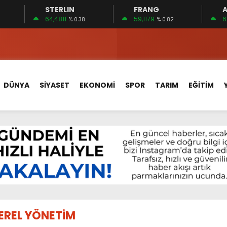
STERLIN
FRANG
A
 15 FİRMA
64,4811
59,1179
6
% 0.38
% 0.82
EDİLDİ…
ÇİN UYGUN MU?
 MECLİSTE KONUŞULDU
DÜNYA
SİYASET
EKONOMİ
SPOR
TARIM
EĞİTİM
HİZMETLERİNİ KONUŞTUK
HİZMETLERİ İÇİN SAHADA
 BOĞULMALARI ÖNLEMEK İÇİN GÖRÜŞTÜLER…
BEYİN SAĞLIĞI!
İ AYLIĞININ 40 BİN LİRA OLMASINI İSTİYOR!
 15 FİRMA
EREL YÖNETİM