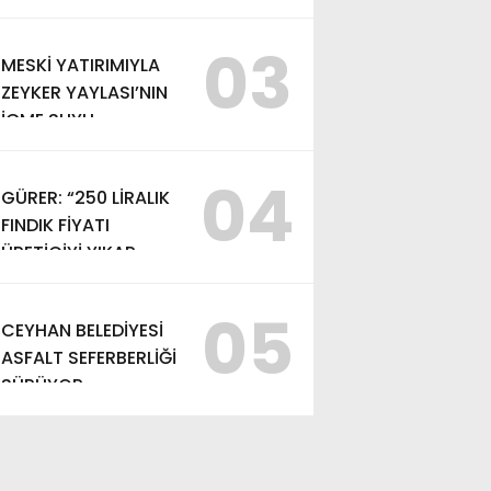
EDEMEZSİNİZ!”
03
MESKİ YATIRIMIYLA
ZEYKER YAYLASI’NIN
İÇME SUYU
KAPASİTESİ
GÜÇLENDİRİLDİ
04
GÜRER: “250 LİRALIK
FINDIK FİYATI
ÜRETİCİYİ YIKAR,
ALIM FİYATI EN AZ
370 LİRA OLMALI”
05
CEYHAN BELEDİYESİ
ASFALT SEFERBERLİĞİ
SÜRÜYOR