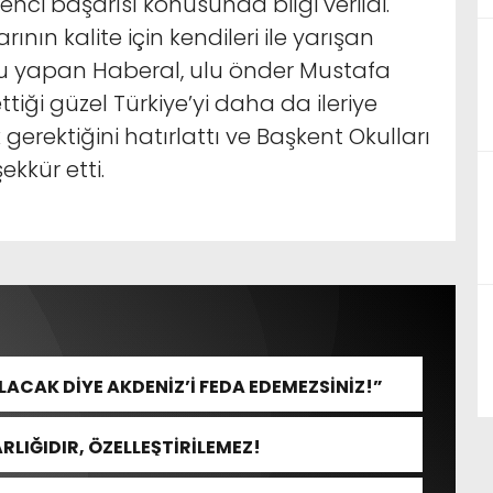
enci başarısı konusunda bilgi verildi.
ının kalite için kendileri ile yarışan
 yapan Haberal, ulu önder Mustafa
iği güzel Türkiye’yi daha da ileriye
erektiğini hatırlattı ve Başkent Okulları
ekkür etti.
CAK DİYE AKDENİZ’İ FEDA EDEMEZSİNİZ!”
RLIĞIDIR, ÖZELLEŞTİRİLEMEZ!