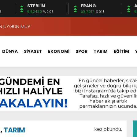
STERLIN
FRANG
A
APLAR…
64,2420
58,7017
6
2
% 0.06
% 0.18
EDİLDİ…
ÇİN UYGUN MU?
 MECLİSTE KONUŞULDU
HİZMETLERİNİ KONUŞTUK
DÜNYA
SİYASET
EKONOMİ
SPOR
TARIM
EĞİTİM
HİZMETLERİ İÇİN SAHADA
 BOĞULMALARI ÖNLEMEK İÇİN GÖRÜŞTÜLER…
BEYİN SAĞLIĞI!
İ AYLIĞININ 40 BİN LİRA OLMASINI İSTİYOR!
 15 FİRMA
APLAR…
EDİLDİ…
M
,
TARIM
kez okundu.