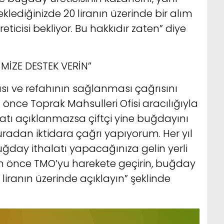
klediğinizde 20 liranın üzerinde bir alım
ticisi bekliyor. Bu hakkıdır zaten” diye
İMİZE DESTEK VERİN”
sı ve refahının sağlanması çağrısını
n önce Toprak Mahsulleri Ofisi aracılığıyla
fiyatı açıklanmazsa çiftçi yine buğdayını
radan iktidara çağrı yapıyorum. Her yıl
ğday ithalatı yapacağınıza gelin yerli
r an önce TMO’yu harekete geçirin, buğday
 liranın üzerinde açıklayın” şeklinde