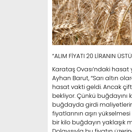
“ALIM FİYATI 20 LİRANIN ÜST
Karataş Ovası’ndaki hasat
Ayhan Barut, “Sarı altın o
hasat vakti geldi. Ancak çift
bekliyor. Çünkü buğdayını ki
buğdayda girdi maliyetlerini
fiyatlarının aşırı yükselme
bir kilo buğdayın yaklaşık mal
Dolayısıyla bu fiyatın üzeri