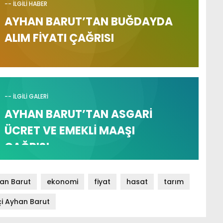
-- İLGİLİ HABER
AYHAN BARUT’TAN BUĞDAYDA
ALIM FİYATI ÇAĞRISI
-- İLGİLİ GALERİ
AYHAN BARUT’TAN ASGARİ
ÜCRET VE EMEKLİ MAAŞI
ÇAĞRISI…
han Barut
ekonomi
fiyat
hasat
tarım
çi Ayhan Barut