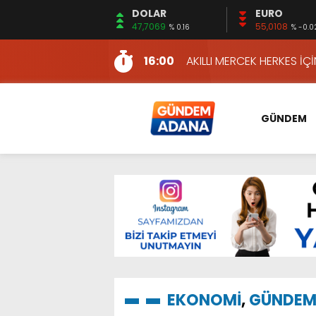
DOLAR
EURO
13:48
HAFTA SONUNA ÖZEL KİT
47,7069
55,0108
% 0.16
% -0.0
2:08
ÖZCAN ZENGER, TAHLİYE 
16:00
AKILLI MERCEK HERKES İ
10:06
ADANA’DAKİ CİNAYETLER
13:54
NACAR: ESNAFIN SAĞLIK 
GÜNDEM
13:19
NACAR, DAHA İYİ SAĞLIK 
7:26
SULAMA KANALLARINDAKİ
14:24
HERKES İÇİN ERİŞİLEBİLİR 
14:22
EMEKLİLER EN DÜŞÜK EMEKL
13:10
İKİNCİ 500’DE ADANA’DAN
13:48
HAFTA SONUNA ÖZEL KİT
2:08
ÖZCAN ZENGER, TAHLİYE 
EKONOMİ
,
GÜNDE