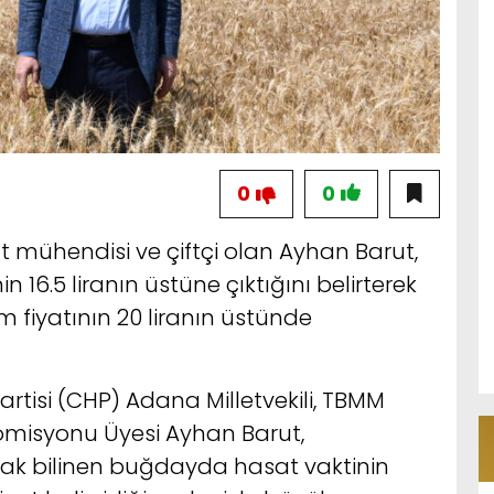
0
0
at mühendisi ve çiftçi olan Ayhan Barut,
16.5 liranın üstüne çıktığını belirterek
m fiyatının 20 liranın üstünde
tisi (CHP) Adana Milletvekili, TBMM
Komisyonu Üyesi Ayhan Barut,
arak bilinen buğdayda hasat vaktinin