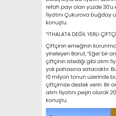
refah payı olan yüzde 30’u e
fiyatını Çukurova buğday üre
konuştu.
“İTHALATA DEĞİL YERLİ ÇİFTÇ
Çiftçinin emeğinin korunma
yineleyen Barut, “Eğer bir a
çiftçinin istediği gibi alım 
yok pahasına satacaktır. Bu
10 milyon tonun üzerinde bu
çiftçimize destek verin. Bi
alım fiyatını peşin olarak 20
konuştu.