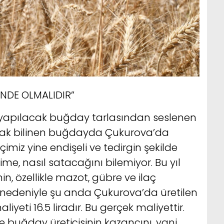
ÜNDE OLMALIDIR”
 yapılacak buğday tarlasından seslenen
larak bilinen buğdayda Çukurova’da
çimiz yine endişeli ve tedirgin şekilde
me, nasıl satacağını bilemiyor. Bu yıl
n, özellikle mazot, gübre ve ilaç
si nedeniyle şu anda Çukurova’da üretilen
iyeti 16.5 liradır. Bu gerçek maliyettir.
ne buğday üreticisinin kazancını, yani