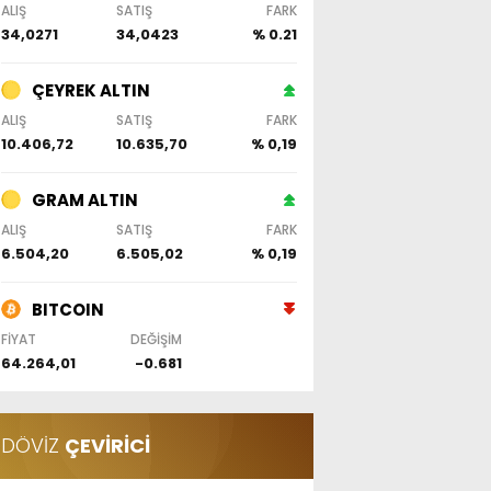
ALIŞ
SATIŞ
FARK
34,0271
34,0423
% 0.21
ÇEYREK ALTIN
ALIŞ
SATIŞ
FARK
10.406,72
10.635,70
% 0,19
GRAM ALTIN
ALIŞ
SATIŞ
FARK
6.504,20
6.505,02
% 0,19
BITCOIN
FİYAT
DEĞİŞİM
64.264,01
-0.681
DÖVİZ
ÇEVİRİCİ