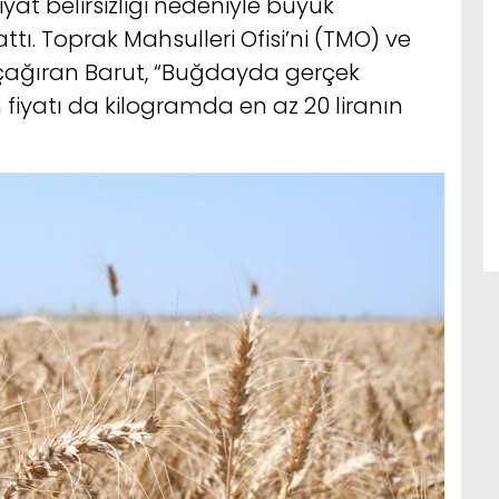
fiyat belirsizliği nedeniyle büyük
tı. Toprak Mahsulleri Ofisi’ni (TMO) ve
çağıran Barut, “Buğdayda gerçek
ım fiyatı da kilogramda en az 20 liranın