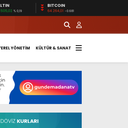
LTIN
BITCOIN
.505,02
64.264,01
% 0,19
-0.681
YEREL YÖNETİM
KÜLTÜR & SANAT
DÖVİZ
KURLARI