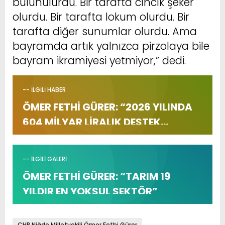
bulunulurdu. Bir tarafta cıncık şeker
olurdu. Bir tarafta lokum olurdu. Bir
tarafta diğer sunumlar olurdu. Ama
bayramda artık yalnızca pirzolaya bile
bayram ikramiyesi yetmiyor,” dedi.
-- İLGİLİ HABER
ÖMER FETHİ GÜRER: “2026 YILINDA
604 MİLYAR LİRALIK DESTEK
ÇİFTÇİDEN ESİRGENDİ”
-- İLGİLİ GALERİ
ÖMER FETHİ GÜRER: “TARIM 19
YILDIR EN YOKSUL SEKTÖR”
CHP Niğde Milletvekili Ömer Fethi Gürer