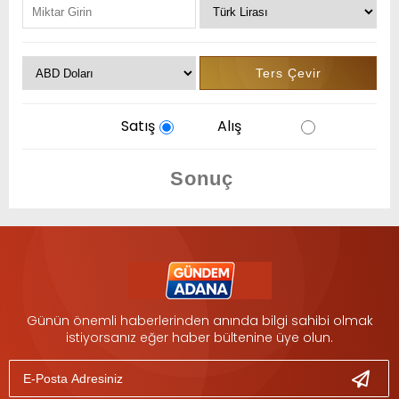
Satış
Alış
Günün önemli haberlerinden anında bilgi sahibi olmak
istiyorsanız eğer haber bültenine üye olun.