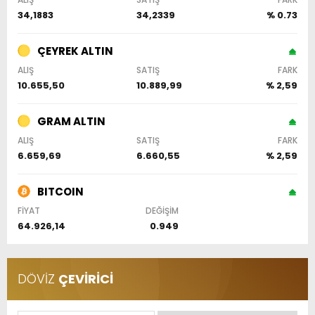
34,1883
34,2339
% 0.73
ÇEYREK ALTIN
ALIŞ
SATIŞ
FARK
10.655,50
10.889,99
% 2,59
GRAM ALTIN
ALIŞ
SATIŞ
FARK
6.659,69
6.660,55
% 2,59
BITCOIN
FİYAT
DEĞİŞİM
64.926,14
0.949
DÖVİZ
ÇEVİRİCİ