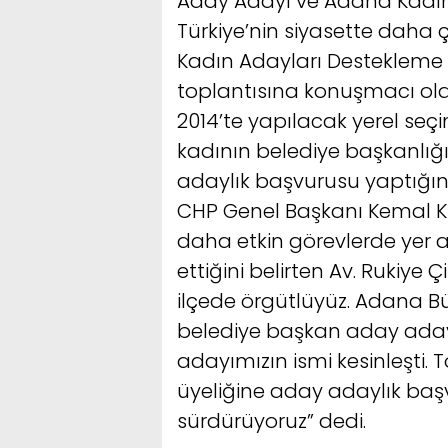
Aday Adayı ve Adana Kadın K
Türkiye’nin siyasette daha 
Kadın Adayları Destekleme 
toplantısına konuşmacı olara
2014’te yapılacak yerel seç
kadının belediye başkanlığ
adaylık başvurusu yaptığını
CHP Genel Başkanı Kemal Kı
daha etkin görevlerde yer al
ettiğini belirten Av. Rukiye 
ilçede örgütlüyüz. Adana Büy
belediye başkan aday adayım
adayımızın ismi kesinleşti.
üyeliğine aday adaylık başv
sürdürüyoruz” dedi.