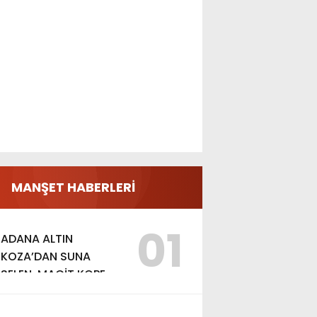
MANŞET HABERLERİ
01
ADANA ALTIN
KOZA’DAN SUNA
SELEN, MACİT KOPER
VE AYDIN SAYMAN’A
EMEK ÖDÜLÜ