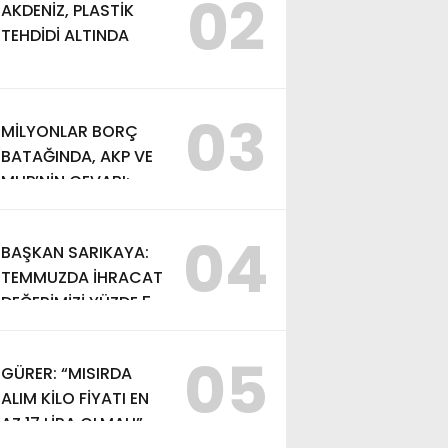
02
AKDENİZ, PLASTİK
TEHDİDİ ALTINDA
03
MİLYONLAR BORÇ
BATAĞINDA, AKP VE
MHP’NİN CEVABI:
“ARAŞTIRMAYALIM!”
04
BAŞKAN SARIKAYA:
TEMMUZDA İHRACAT
DEĞERİMİZİ YÜZDE 54
ARTIRDIK”
05
GÜRER: “MISIRDA
ALIM KİLO FİYATI EN
AZ 17 LİRA OLMALI”