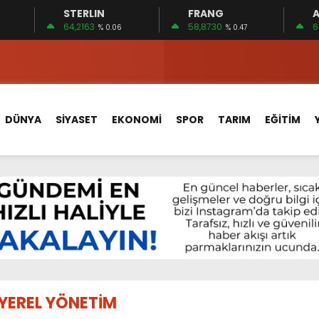
STERLIN
FRANG
A
 15 FİRMA
64,2163
58,8730
6
% 0.06
% 0.47
EDİLDİ…
ÇİN UYGUN MU?
 MECLİSTE KONUŞULDU
DÜNYA
SİYASET
EKONOMİ
SPOR
TARIM
EĞİTİM
HİZMETLERİNİ KONUŞTUK
HİZMETLERİ İÇİN SAHADA
 BOĞULMALARI ÖNLEMEK İÇİN GÖRÜŞTÜLER…
BEYİN SAĞLIĞI!
İ AYLIĞININ 40 BİN LİRA OLMASINI İSTİYOR!
 15 FİRMA
YEREL YÖNETİM