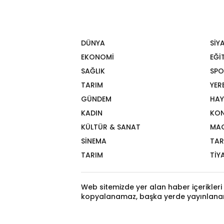
DÜNYA
SİY
EKONOMİ
EĞİ
SAĞLIK
SPO
TARIM
YER
GÜNDEM
HAY
KADIN
KON
KÜLTÜR & SANAT
MA
SİNEMA
TAR
TARIM
TİY
Web sitemizde yer alan haber içerikleri 
kopyalanamaz, başka yerde yayınlana