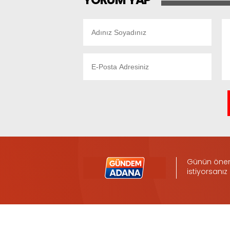
Günün öneml
istiyorsanız