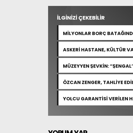
İLGİNİZİ ÇEKEBİLİR
MİLYONLAR BORÇ BATAĞINDA
“ARAŞTIRMAYALIM!”
ASKERİ HASTANE, KÜLTÜR VA
MÜZEYYEN ŞEVKİN: “ŞENGAL’
ACISIDIR”
ÖZCAN ZENGER, TAHLİYE EDİ
YOLCU GARANTİSİ VERİLEN 
YORUM YAP