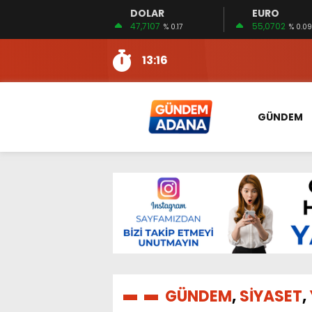
DOLAR
EURO
13:10
İKİNCİ 500’DE ADANA’DAN
47,7107
55,0702
% 0.17
% 0.09
13:16
2:08
ÖZCAN ZENGER, TAHLİYE 
16:00
AKILLI MERCEK HERKES İ
10:06
ADANA’DAKİ CİNAYETLER
GÜNDEM
13:54
NACAR: ESNAFIN SAĞLIK 
13:19
NACAR, DAHA İYİ SAĞLIK 
7:26
SULAMA KANALLARINDAKİ
14:24
HERKES İÇİN ERİŞİLEBİLİR 
14:22
EMEKLİLER EN DÜŞÜK EMEKL
13:10
İKİNCİ 500’DE ADANA’DAN
13:16
GÜNDEM
,
SİYASET
,