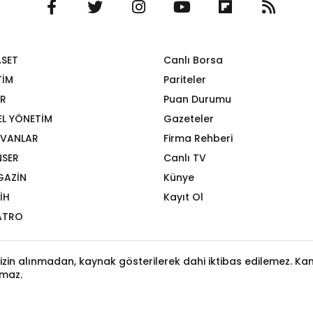
ASET
Canlı Borsa
TİM
Pariteler
R
Puan Durumu
EL YÖNETİM
Gazeteler
VANLAR
Firma Rehberi
SER
Canlı TV
GAZİN
Künye
İH
Kayıt Ol
ATRO
izin alınmadan, kaynak gösterilerek dahi iktibas edilemez. Kanu
maz.