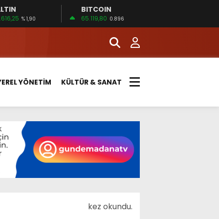
LTIN
BITCOIN
.616,25
65.119,80
% 1,90
0.896
YEREL YÖNETİM
KÜLTÜR & SANAT
kez okundu.