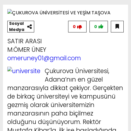
Sosyal
0
0
Medya
SATIR ARASI
M.ÖMER ÜNEY
omeruney01@gmail.com
Çukurova Üniversitesi,
Adana’nın en güzel
manzarasıyla dikkat çekiyor. Gerçekten
de birkaç üniversiteyi ve kampusünü
gezmiş olarak üniversitemizin
manzarasının paha biçilmez
olduğunu düşünüyorum. Rektör
Mustafa Kibar’la, ilk işe başladığında