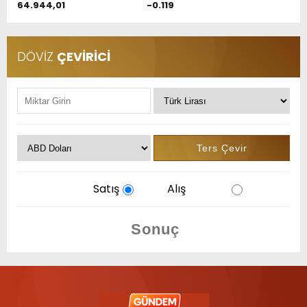
64.944,01
-0.119
DÖVİZ
ÇEVİRİCİ
Satış
Alış