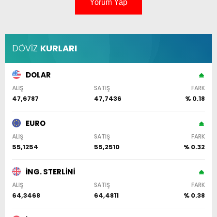
Yorum Yap
DÖVİZ
KURLARI
DOLAR
ALIŞ
SATIŞ
FARK
47,6787
47,7436
% 0.18
EURO
ALIŞ
SATIŞ
FARK
55,1254
55,2510
% 0.32
İNG. STERLİNİ
ALIŞ
SATIŞ
FARK
64,3468
64,4811
% 0.38