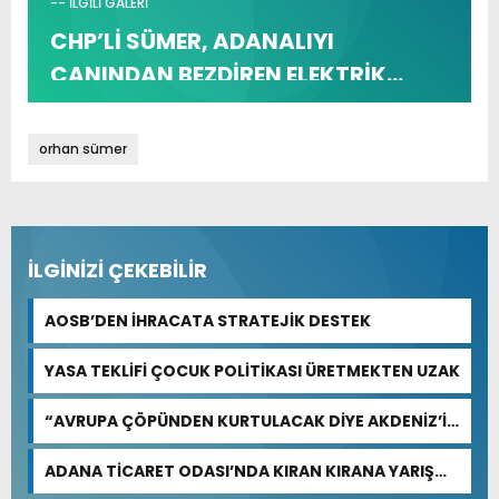
-- İLGİLİ GALERİ
CHP’Lİ SÜMER, ADANALIYI
CANINDAN BEZDİREN ELEKTRİK
KESİNTİLERİNİ TBMM GÜNDEMİNE
TAŞIDI
orhan sümer
İLGİNİZİ ÇEKEBİLİR
AOSB’DEN İHRACATA STRATEJİK DESTEK
YASA TEKLİFİ ÇOCUK POLİTİKASI ÜRETMEKTEN UZAK
“AVRUPA ÇÖPÜNDEN KURTULACAK DİYE AKDENİZ’İ
FEDA EDEMEZSİNİZ!”
ADANA TİCARET ODASI’NDA KIRAN KIRANA YARIŞ
BEKLENİYOR