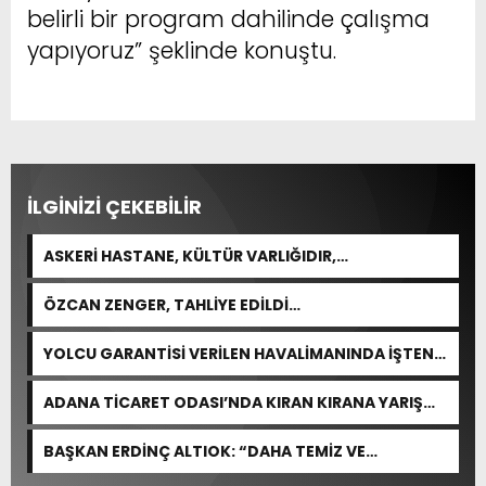
belirli bir program dahilinde çalışma
yapıyoruz” şeklinde konuştu.
İLGİNİZİ ÇEKEBİLİR
ASKERİ HASTANE, KÜLTÜR VARLIĞIDIR,
ÖZELLEŞTİRİLEMEZ!
ÖZCAN ZENGER, TAHLİYE EDİLDİ…
YOLCU GARANTİSİ VERİLEN HAVALİMANINDA İŞTEN
ÇIKARMA VAR
ADANA TİCARET ODASI’NDA KIRAN KIRANA YARIŞ
BEKLENİYOR
BAŞKAN ERDİNÇ ALTIOK: “DAHA TEMİZ VE
YAŞANABİLİR BİR YUMURTALIK İÇİN ÇALIŞIYORUZ”