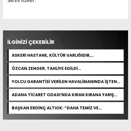
İLGİNİZİ ÇEKEBİLİR
ASKERİ HASTANE, KÜLTÜR VARLIĞIDIR,
ÖZELLEŞTİRİLEMEZ!
ÖZCAN ZENGER, TAHLİYE EDİLDİ…
YOLCU GARANTİSİ VERİLEN HAVALİMANINDA İŞTEN
ÇIKARMA VAR
ADANA TİCARET ODASI’NDA KIRAN KIRANA YARIŞ
BEKLENİYOR
BAŞKAN ERDİNÇ ALTIOK: “DAHA TEMİZ VE
YAŞANABİLİR BİR YUMURTALIK İÇİN ÇALIŞIYORUZ”