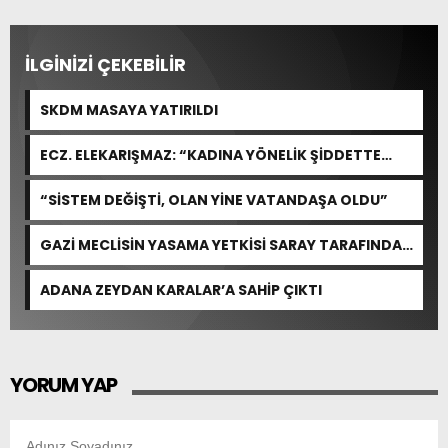
İLGİNİZİ ÇEKEBİLİR
SKDM MASAYA YATIRILDI
ECZ. ELEKARIŞMAZ: “KADINA YÖNELİK ŞİDDETTE
HAFİFLETİCİ SEBEP KABUL EDİLEMEZ”
“SİSTEM DEĞİŞTİ, OLAN YİNE VATANDAŞA OLDU”
GAZİ MECLİSİN YASAMA YETKİSİ SARAY TARAFINDAN
GASP EDİLDİ
ADANA ZEYDAN KARALAR’A SAHİP ÇIKTI
YORUM YAP