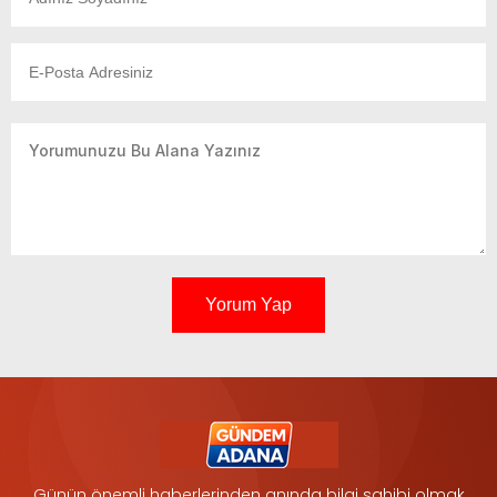
Yorum Yap
Günün önemli haberlerinden anında bilgi sahibi olmak