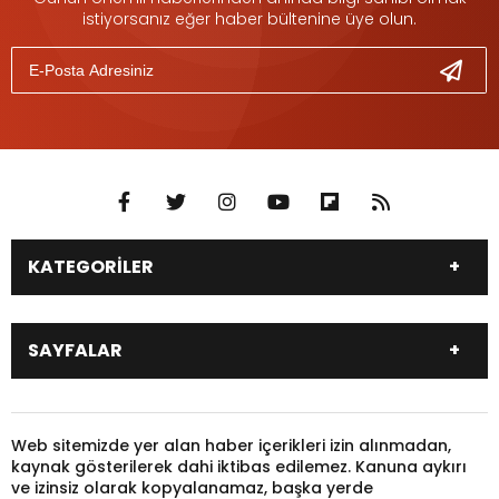
istiyorsanız eğer haber bültenine üye olun.
KATEGORİLER
DÜNYA
SİYASET
SAYFALAR
EKONOMİ
EĞİTİM
SAĞLIK
SPOR
Canlı Borsa
Hisseler
TARIM
YEREL YÖNETİM
Pariteler
Canlı Sonuçlar
Web sitemizde yer alan haber içerikleri izin alınmadan,
GÜNDEM
HAYVANLAR
kaynak gösterilerek dahi iktibas edilemez. Kanuna aykırı
Puan Durumu
Fikstür
KADIN
KONSER
ve izinsiz olarak kopyalanamaz, başka yerde
Gazeteler
Burçlar