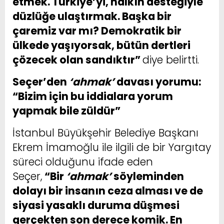
etmek. Türkiye’yi, halkın desteğiyle
düzlüğe ulaştırmak. Başka bir
çaremiz var mı? Demokratik bir
ülkede yaşıyorsak, bütün dertleri
çözecek olan sandıktır”
diye belirtti.
Seçer’den
‘ahmak’
davası yorumu:
“Bizim için bu iddialara yorum
yapmak bile züldür”
İstanbul Büyükşehir Belediye Başkanı
Ekrem İmamoğlu ile ilgili de bir Yargıtay
süreci olduğunu ifade eden
Seçer,
“Bir
‘ahmak’
söyleminden
dolayı bir insanın ceza alması ve de
siyasi yasaklı duruma düşmesi
gerçekten son derece komik. En