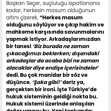
Başkan Seçer, suçluluğu ispatlanana
kadar, herkesin masum olduğunun
altını çizerek,
“Herkes masum
olduğunu söylüyor ve çıkıp hakim ve
mahkeme karşısında savunmalarını
yapmak istiyor. Arkadaşlarımızdan
bir tanesi
‘Biz burada ne zaman
çıkacağımızı beklerken; dışarıdaki
arkadaşlar da acaba bizi ne zaman
alacaklar diye endişe içerisindeler
’
dedi. Bu çok manidar bir söz ve
düşünce.
‘Şaka gibi!’
deriz ya,
gerçekten bir ironi. İşte Türkiye’de
hukuk sisteminin geldiği nokta bu.
Hukuk sistemi üzerinde anlaşılan
değer yargısı bu. Yani toplumda;