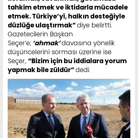
tahkim etmek ve iktidarla mücadele
etmek. Türkiye’yi, halkın desteğiyle
düzlüğe ulaştırmak”
diye belirtti.
Gazetecilerin Başkan
Seçer’e;
‘ahmak’
davasına yönelik
düşüncelerini sorması üzerine ise
Seçer,
“Bizim için bu iddialara yorum
yapmak bile züldür”
dedi.