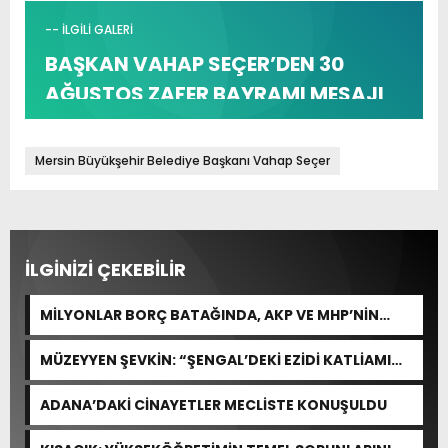
-- İLGİLİ GALERİ
BAŞKAN VAHAP SEÇER’DEN 30
AĞUSTOS ZAFER BAYRAMI MESAJI
Mersin Büyükşehir Belediye Başkanı Vahap Seçer
İLGİNİZİ ÇEKEBİLİR
MİLYONLAR BORÇ BATAĞINDA, AKP VE MHP’NİN
CEVABI: “ARAŞTIRMAYALIM!”
MÜZEYYEN ŞEVKİN: “ŞENGAL’DEKİ EZİDİ KATLİAMI
İNSANLIĞIN ORTAK ACISIDIR”
ADANA’DAKİ CİNAYETLER MECLİSTE KONUŞULDU