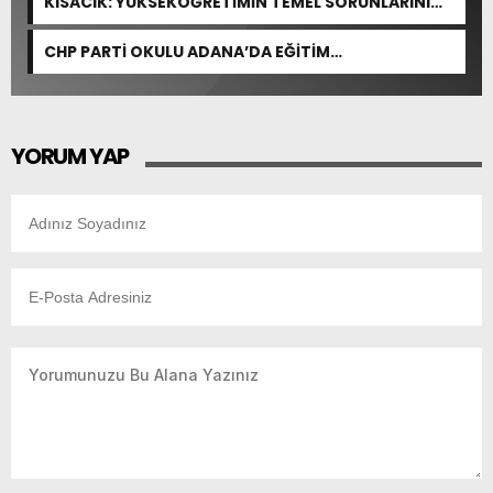
KISACIK: YÜKSEKÖĞRETİMİN TEMEL SORUNLARINI
ÇÖZEN BİR DÜZENLEME YOK
CHP PARTİ OKULU ADANA’DA EĞİTİM
GERÇEKLEŞTİRDİ
YORUM YAP