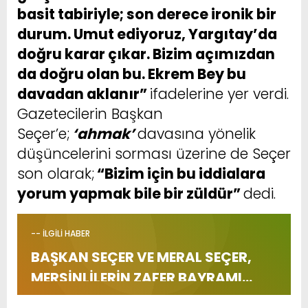
basit tabiriyle; son derece ironik bir
durum. Umut ediyoruz, Yargıtay’da
doğru karar çıkar. Bizim açımızdan
da doğru olan bu. Ekrem Bey bu
davadan aklanır”
ifadelerine yer verdi.
Gazetecilerin Başkan
Seçer’e;
‘ahmak’
davasına yönelik
düşüncelerini sorması üzerine de Seçer
son olarak;
“Bizim için bu iddialara
yorum yapmak bile bir züldür”
dedi.
-- İLGİLİ HABER
BAŞKAN SEÇER VE MERAL SEÇER,
MERSİNLİLERİN ZAFER BAYRAMI
COŞKUSUNA ORTAK OLDU