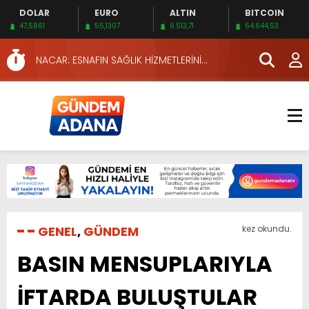
DOLAR
EURO
ALTIN
BITCOIN
KIZILAY’DAN MAHALLE MAHALLE KAN BAĞIŞI
47,5861
55,1307
6.513,71
64.644,53
SEFERBERLİĞİ
ADANA’DAKİ CİNAYETLER MECLİSTE KONUŞULDU
NACAR: ESNAFIN SAĞLIK HİZMETLERİNİ
KONUŞTUK
NACAR, DAHA İYİ SAĞLIK HİZMETLERİ İÇİN
SAHADA
SULAMA KANALLARINDAKİ BOĞULMALARI
ÖNLEMEK İÇİN GÖRÜŞTÜLER…
HERKES İÇİN ERİŞİLEBİLİR BEYİN SAĞLIĞI!
EMEKLİLER EN DÜŞÜK EMEKLİ AYLIĞININ 40 BİN
LİRA OLMASINI İSTİYOR!
İKİNCİ 500’DE ADANA’DAN 15 FİRMA
HAFTA SONUNA ÖZEL KİTAPLAR…
YÜKSEL YEŞİLOVA, KOSOVA YOLUNDA…
GENEL
,
GÜNDEM
kez okundu.
KIZILAY’DAN MAHALLE MAHALLE KAN BAĞIŞI
BASIN MENSUPLARIYLA
SEFERBERLİĞİ
ADANA’DAKİ CİNAYETLER MECLİSTE KONUŞULDU
İFTARDA BULUŞTULAR