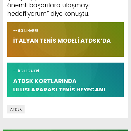
önemli başarılara ulaşmayı
hedefliyorum” diye konuştu.
-- İLGİLİ HABER
İTALYAN TENİS MODELİ ATDSK’DA
-- İLGİLİ GALERİ
ATDSK KORTLARINDA
ULUSLARARASI TENİS HEYECANI
ATDSK