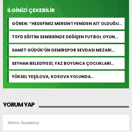
İLGİNİZİ ÇEKEBİLİR
GÖREN: “HEDEFİMİZ MERSİN’İ YENİDEN AİT OLDUĞU
YERE TAŞIMAK”
TSYD EĞİTİM SEMİERİNDE DEĞİŞEN FUTBOL OYUN
KURALLARI ANLATILDI
SAMET GÜDÜK’ÜN DEMİRSPOR SEVDASI MEZARI
BAŞINDA YAŞATILDI
SEYHAN BELEDİYESİ, YAZ BOYUNCA ÇOCUKLARI
HAVUZLARLA BULUŞTURUYOR…
YÜKSEL YEŞİLOVA, KOSOVA YOLUNDA…
YORUM YAP