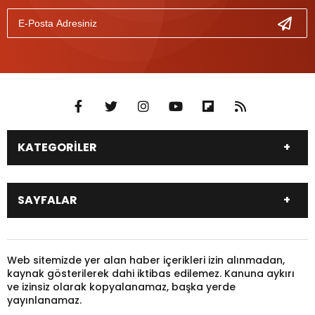
KATEGORİLER
DÜNYA
SİYASET
SAYFALAR
EKONOMİ
EĞİTİM
SAĞLIK
SPOR
Canlı Borsa
Hisseler
TARIM
YEREL YÖNETİM
Pariteler
Canlı Sonuçlar
Web sitemizde yer alan haber içerikleri izin alınmadan,
GÜNDEM
HAYVANLAR
kaynak gösterilerek dahi iktibas edilemez. Kanuna aykırı
Puan Durumu
Fikstür
KADIN
KONSER
ve izinsiz olarak kopyalanamaz, başka yerde
Gazeteler
Burçlar
yayınlanamaz.
KÜLTÜR & SANAT
MAGAZİN
Firma Rehberi
Nöbetçi Eczaneler