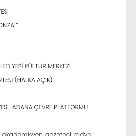
ESİ
ONZAİ”
ELEDİYESİ KÜLTÜR MERKEZİ
RTESİ (HALKA AÇIK)
İYESİ-ADANA ÇEVRE PLATFORMU
 akademisyen, gazeteci, radyo