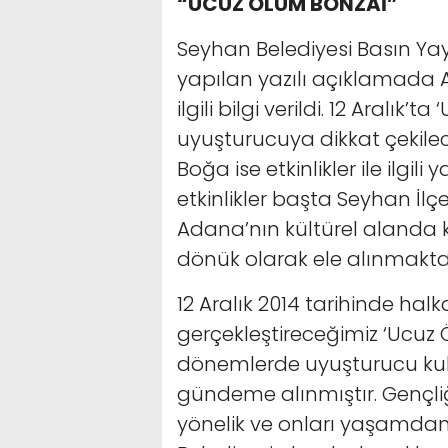
“UCUZ ÖLÜM BONZAİ”
Seyhan Belediyesi Basın Yay
yapılan yazılı açıklamada Ara
ilgili bilgi verildi. 12 Aralık
uyuşturucuya dikkat çekilec
Boğa ise etkinlikler ile ilgil
etkinlikler başta Seyhan İ
Adana’nın kültürel alanda k
dönük olarak ele alınmakta
12 Aralık 2014 tarihinde hal
gerçekleştireceğimiz ‘Ucuz 
dönemlerde uyuşturucu kull
gündeme alınmıştır. Gençl
yönelik ve onları yaşamdan