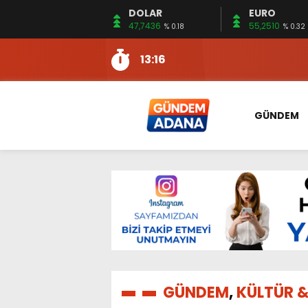
DOLAR
EURO
13:10
İKİNCİ 500’DE ADANA’DAN
47,7436
55,2510
% 0.18
% 0.32
13:16
2:08
ÖZCAN ZENGER, TAHLİYE 
16:00
AKILLI MERCEK HERKES İ
10:06
ADANA’DAKİ CİNAYETLER
GÜNDEM
13:54
NACAR: ESNAFIN SAĞLIK 
13:19
NACAR, DAHA İYİ SAĞLIK 
7:26
SULAMA KANALLARINDAKİ
14:24
HERKES İÇİN ERİŞİLEBİLİR 
14:22
EMEKLİLER EN DÜŞÜK EMEKL
13:10
İKİNCİ 500’DE ADANA’DAN
13:16
GÜNDEM
,
KÜLTÜR 