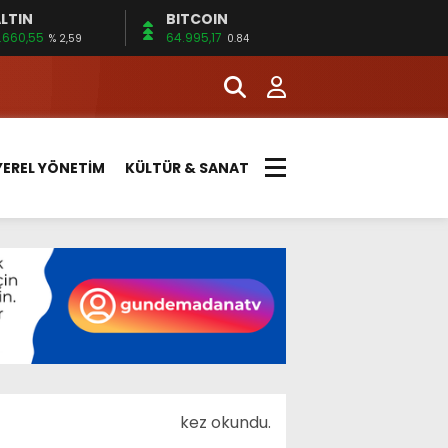
LTIN
BITCOIN
.660,55
64.995,17
% 2,59
0.84
YEREL YÖNETİM
KÜLTÜR & SANAT
kez okundu.