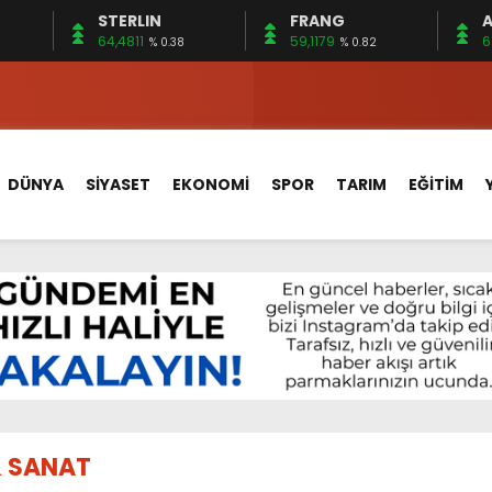
STERLIN
FRANG
A
 15 FİRMA
64,4811
59,1179
6
% 0.38
% 0.82
EDİLDİ…
ÇİN UYGUN MU?
 MECLİSTE KONUŞULDU
DÜNYA
SİYASET
EKONOMİ
SPOR
TARIM
EĞİTİM
HİZMETLERİNİ KONUŞTUK
HİZMETLERİ İÇİN SAHADA
 BOĞULMALARI ÖNLEMEK İÇİN GÖRÜŞTÜLER…
BEYİN SAĞLIĞI!
İ AYLIĞININ 40 BİN LİRA OLMASINI İSTİYOR!
 15 FİRMA
& SANAT