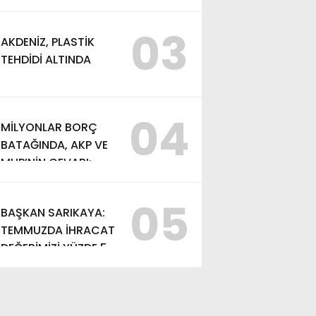
VE AYDIN SAYMAN’A
EMEK ÖDÜLÜ
03
AKDENİZ, PLASTİK
TEHDİDİ ALTINDA
04
MİLYONLAR BORÇ
BATAĞINDA, AKP VE
MHP’NİN CEVABI:
“ARAŞTIRMAYALIM!”
05
BAŞKAN SARIKAYA:
TEMMUZDA İHRACAT
DEĞERİMİZİ YÜZDE 54
ARTIRDIK”