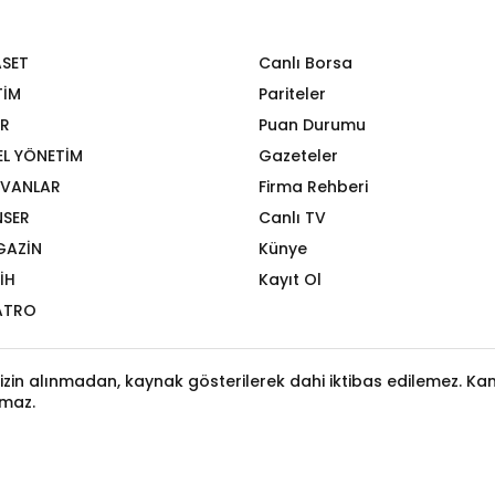
ASET
Canlı Borsa
TİM
Pariteler
R
Puan Durumu
EL YÖNETİM
Gazeteler
VANLAR
Firma Rehberi
SER
Canlı TV
GAZİN
Künye
İH
Kayıt Ol
ATRO
izin alınmadan, kaynak gösterilerek dahi iktibas edilemez. Kanu
maz.