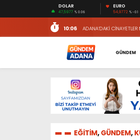
DOLAR
EURO
12:54
YÜKSEL YEŞİLOVA, KOSO
47,5977
54,9772
% 0.06
% -0.1
16:00
AKILLI MERCEK HERKES İ
10:06
ADANA’DAKİ CİNAYETLER
13:54
NACAR: ESNAFIN SAĞLIK 
13:19
NACAR, DAHA İYİ SAĞLIK 
GÜNDEM
7:26
SULAMA KANALLARINDAKİ
14:24
HERKES İÇİN ERİŞİLEBİLİR 
14:22
EMEKLİLER EN DÜŞÜK EMEKL
13:10
İKİNCİ 500’DE ADANA’DAN
13:48
HAFTA SONUNA ÖZEL KİT
12:54
YÜKSEL YEŞİLOVA, KOSO
16:00
AKILLI MERCEK HERKES İ
EĞİTİM
,
GÜNDEM
,
K