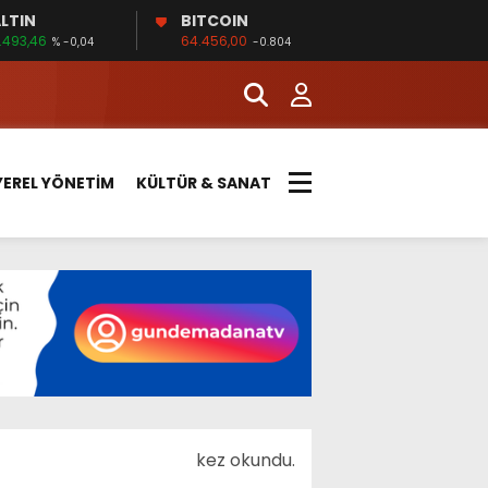
LTIN
BITCOIN
.493,46
64.456,00
% -0,04
-0.804
YEREL YÖNETİM
KÜLTÜR & SANAT
kez okundu.