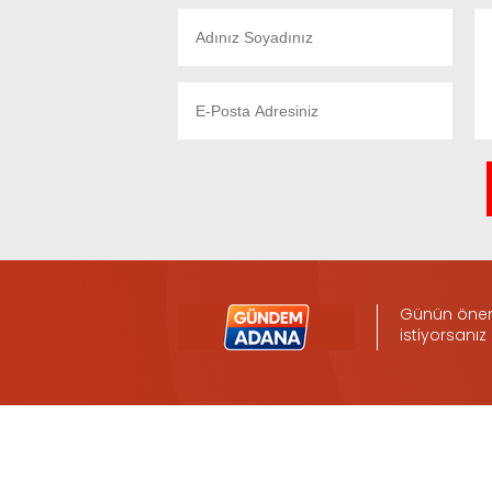
Günün öneml
istiyorsanız