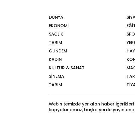
DÜNYA
SİY
EKONOMİ
EĞİ
SAĞLIK
SPO
TARIM
YER
GÜNDEM
HAY
KADIN
KON
KÜLTÜR & SANAT
MA
SİNEMA
TAR
TARIM
TİY
Web sitemizde yer alan haber içerikleri 
kopyalanamaz, başka yerde yayınlana