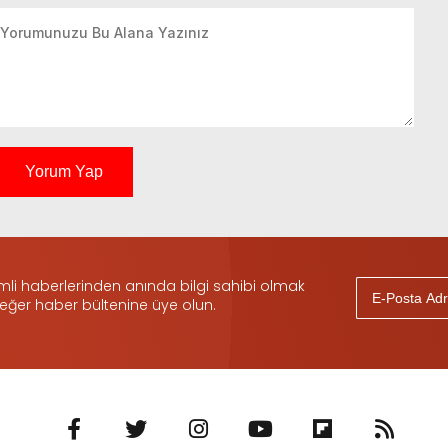
Yorum Yap
i haberlerinden anında bilgi sahibi olmak
 eğer haber bültenine üye olun.