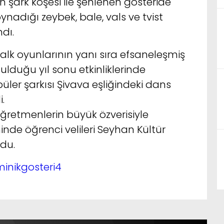
n şark köşesi ile şenlenen gösteride
 oynadığı zeybek, bale, vals ve tvist
ndı.
Halk oyunlarının yanı sıra efsaneleşmiş
nulduğu yıl sonu etkinliklerinde
üler şarkısı Şivava eşliğindeki dans
.
ğretmenlerin büyük özverisiyle
nde öğrenci velileri Seyhan Kültür
du.