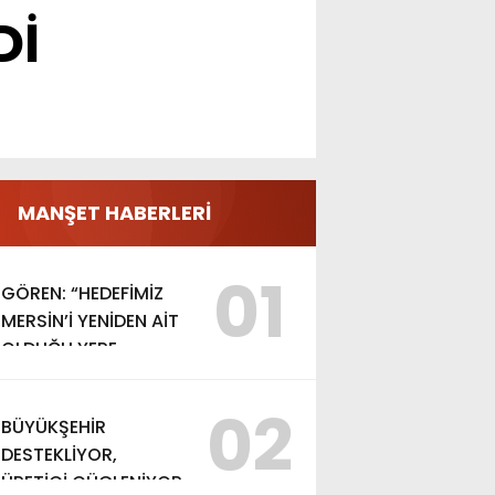
Dİ
MANŞET HABERLERİ
01
GÖREN: “HEDEFİMİZ
MERSİN’İ YENİDEN AİT
OLDUĞU YERE
TAŞIMAK”
02
BÜYÜKŞEHİR
DESTEKLİYOR,
ÜRETİCİ GÜÇLENİYOR