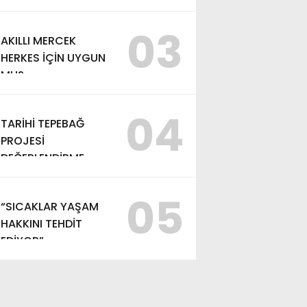
03
AKILLI MERCEK
HERKES İÇİN UYGUN
MU?
04
TARİHİ TEPEBAĞ
PROJESİ
DEĞERLENDİRME
TOPLANTISI
GERÇEKLEŞTİRİLDİ
05
“SICAKLAR YAŞAM
HAKKINI TEHDİT
EDİYOR”