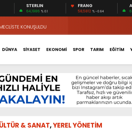
STERLIN
FRANG
A
VA YOLUNDA…
64,1986
58,5812
6
% 0.1
% -0.64
ÇİN UYGUN MU?
 MECLİSTE KONUŞULDU
HİZMETLERİNİ KONUŞTUK
HİZMETLERİ İÇİN SAHADA
DÜNYA
SİYASET
EKONOMİ
SPOR
TARIM
EĞİTİM
 BOĞULMALARI ÖNLEMEK İÇİN GÖRÜŞTÜLER…
BEYİN SAĞLIĞI!
İ AYLIĞININ 40 BİN LİRA OLMASINI İSTİYOR!
 15 FİRMA
APLAR…
VA YOLUNDA…
ÇİN UYGUN MU?
ÜLTÜR & SANAT
,
YEREL YÖNETİM