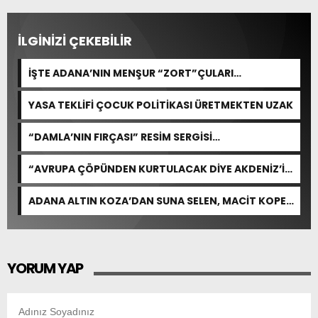
İLGİNİZİ ÇEKEBİLİR
İŞTE ADANA’NIN MENŞUR “ZORT”ÇULARI…
YASA TEKLİFİ ÇOCUK POLİTİKASI ÜRETMEKTEN UZAK
“DAMLA’NIN FIRÇASI” RESİM SERGİSİ
SANATSEVERLERDEN YOĞUN İLGİ GÖRDÜ
“AVRUPA ÇÖPÜNDEN KURTULACAK DİYE AKDENİZ’İ
FEDA EDEMEZSİNİZ!”
ADANA ALTIN KOZA’DAN SUNA SELEN, MACİT KOPER
VE AYDIN SAYMAN’A EMEK ÖDÜLÜ
YORUM YAP