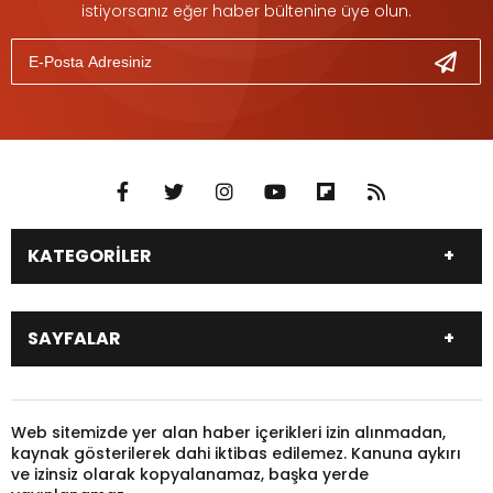
istiyorsanız eğer haber bültenine üye olun.
KATEGORİLER
DÜNYA
SİYASET
SAYFALAR
EKONOMİ
EĞİTİM
SAĞLIK
SPOR
Canlı Borsa
Hisseler
TARIM
YEREL YÖNETİM
Pariteler
Canlı Sonuçlar
Web sitemizde yer alan haber içerikleri izin alınmadan,
GÜNDEM
HAYVANLAR
kaynak gösterilerek dahi iktibas edilemez. Kanuna aykırı
Puan Durumu
Fikstür
KADIN
KONSER
ve izinsiz olarak kopyalanamaz, başka yerde
Gazeteler
Burçlar