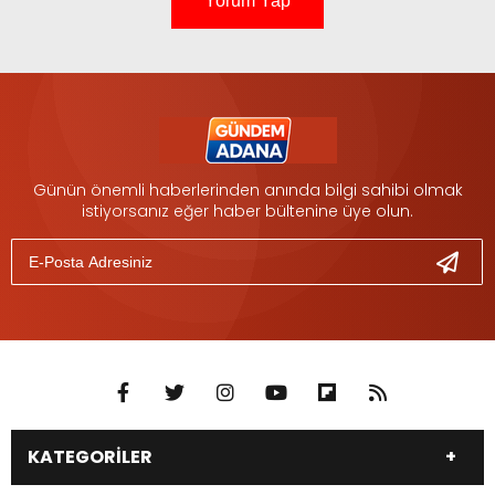
Yorum Yap
Günün önemli haberlerinden anında bilgi sahibi olmak
istiyorsanız eğer haber bültenine üye olun.
KATEGORİLER