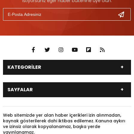
istiyorsanız eğer haber bültenine üye olun.
KATEGORİLER
DÜNYA
SİYASET
SAYFALAR
EKONOMİ
EĞİTİM
SAĞLIK
SPOR
Canlı Borsa
Hisseler
TARIM
YEREL YÖNETİM
Pariteler
Canlı Sonuçlar
Web sitemizde yer alan haber içerikleri izin alınmadan,
GÜNDEM
HAYVANLAR
kaynak gösterilerek dahi iktibas edilemez. Kanuna aykırı
Puan Durumu
Fikstür
KADIN
KONSER
ve izinsiz olarak kopyalanamaz, başka yerde
Gazeteler
Burçlar
yayınlanamaz.
KÜLTÜR & SANAT
MAGAZİN