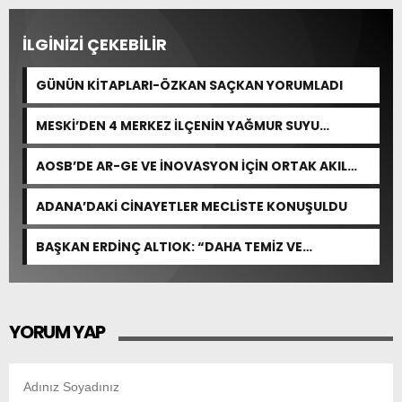
İLGİNİZİ ÇEKEBİLİR
GÜNÜN KİTAPLARI-ÖZKAN SAÇKAN YORUMLADI
MESKİ’DEN 4 MERKEZ İLÇENİN YAĞMUR SUYU
ALTYAPISINA GÜÇLÜ YATIRIM
AOSB’DE AR-GE VE İNOVASYON İÇİN ORTAK AKIL
BULUŞMASI
ADANA’DAKİ CİNAYETLER MECLİSTE KONUŞULDU
BAŞKAN ERDİNÇ ALTIOK: “DAHA TEMİZ VE
YAŞANABİLİR BİR YUMURTALIK İÇİN ÇALIŞIYORUZ”
YORUM YAP