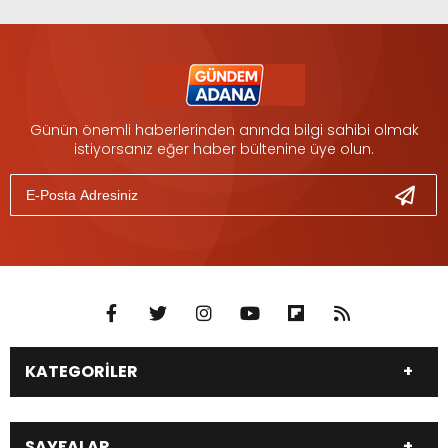
Günün önemli haberlerinden anında bilgi sahibi olmak
istiyorsanız eğer haber bültenine üye olun.
KATEGORİLER
DÜNYA
SİYASET
SAYFALAR