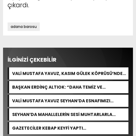
çıkardı.
adana barosu
İLGİNİZİ ÇEKEBİLİR
VALİ MUSTAFA YAVUZ, KASIM GÜLEK KÖPRÜSÜ’NDE
YÜRÜTÜLEN ÇALIŞMALARI İNCELEDİ
BAŞKAN ERDİNÇ ALTIOK: “DAHA TEMİZ VE
YAŞANABİLİR BİR YUMURTALIK İÇİN ÇALIŞIYORUZ”
VALİ MUSTAFA YAVUZ SEYHAN’DA ESNAFIMIZI
ZİYARET ETTİ
SEYHAN’DA MAHALLELERİN SESİ MUHTARLARLA
DİNLENİYOR
GAZETECİLER KEBAP KEYFİ YAPTI…