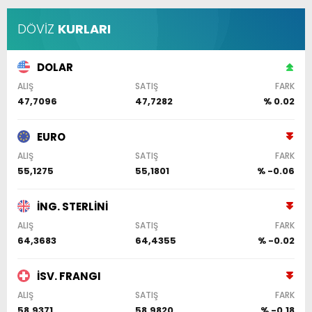
DÖVİZ
KURLARI
DOLAR
ALIŞ
SATIŞ
FARK
47,7096
47,7282
% 0.02
EURO
ALIŞ
SATIŞ
FARK
55,1275
55,1801
% -0.06
İNG. STERLİNİ
ALIŞ
SATIŞ
FARK
64,3683
64,4355
% -0.02
İSV. FRANGI
ALIŞ
SATIŞ
FARK
58,9371
58,9820
% -0.18