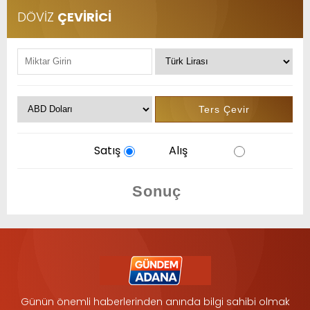
DÖVİZ
ÇEVİRİCİ
Satış
Alış
Günün önemli haberlerinden anında bilgi sahibi olmak