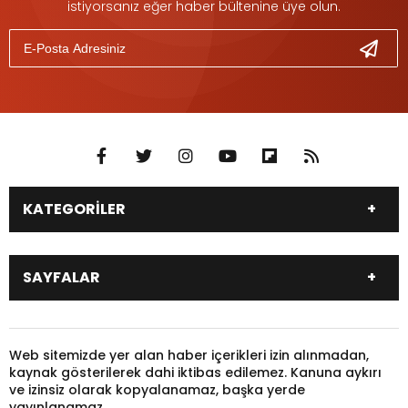
istiyorsanız eğer haber bültenine üye olun.
KATEGORİLER
DÜNYA
SİYASET
SAYFALAR
EKONOMİ
EĞİTİM
SAĞLIK
SPOR
Canlı Borsa
Hisseler
TARIM
YEREL YÖNETİM
Pariteler
Canlı Sonuçlar
Web sitemizde yer alan haber içerikleri izin alınmadan,
GÜNDEM
HAYVANLAR
kaynak gösterilerek dahi iktibas edilemez. Kanuna aykırı
Puan Durumu
Fikstür
KADIN
KONSER
ve izinsiz olarak kopyalanamaz, başka yerde
Gazeteler
Burçlar
yayınlanamaz.
KÜLTÜR & SANAT
MAGAZİN