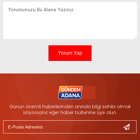
Yorum Yap
Günün önemli haberlerinden anında bilgi sahibi olmak
istiyorsanız eğer haber bültenine üye olun.