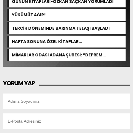
GÜNÜN KİTAPLARI-ÖZKAN SAÇKAN YORUMLADI
YÜKÜMÜZ AĞIR!
TERCİH DÖNEMİNDE BARINMA TELAŞI BAŞLADI
HAFTA SONUNA ÖZEL KİTAPLAR…
MİMARLAR ODASI ADANA ŞUBESİ: “DEPREM
YARGILAMALARI DÖNEMİN MEVZUATINA VE BİLİMSEL
ESASLARA GÖRE YAPILMALIDIR”
YORUM YAP