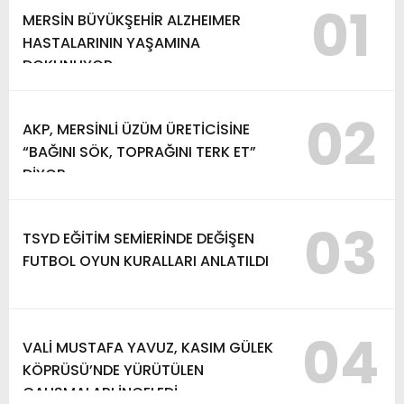
01
MERSİN BÜYÜKŞEHİR ALZHEIMER
HASTALARININ YAŞAMINA
DOKUNUYOR
02
AKP, MERSİNLİ ÜZÜM ÜRETİCİSİNE
“BAĞINI SÖK, TOPRAĞINI TERK ET”
DİYOR
03
TSYD EĞİTİM SEMİERİNDE DEĞİŞEN
FUTBOL OYUN KURALLARI ANLATILDI
04
VALİ MUSTAFA YAVUZ, KASIM GÜLEK
KÖPRÜSÜ’NDE YÜRÜTÜLEN
ÇALIŞMALARI İNCELEDİ