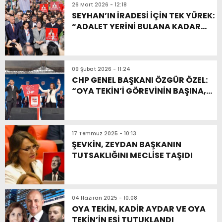
26 Mart 2026 - 12:18
SEYHAN’IN İRADESİ İÇİN TEK YÜREK:
“ADALET YERİNİ BULANA KADAR
BURADAYIZ!”
09 Şubat 2026 - 11:24
CHP GENEL BAŞKANI ÖZGÜR ÖZEL:
“OYA TEKİN’İ GÖREVİNİN BAŞINA,
ADANA’YA BEKLİYORUZ”
17 Temmuz 2025 - 10:13
ŞEVKİN, ZEYDAN BAŞKANIN
TUTSAKLIĞINI MECLİSE TAŞIDI
04 Haziran 2025 - 10:08
OYA TEKİN, KADİR AYDAR VE OYA
TEKİN’İN EŞİ TUTUKLANDI