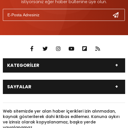
istiyorsanız eğer haber bültenine üye olun.
KATEGORİLER
DÜNYA
SİYASET
SAYFALAR
EKONOMİ
EĞİTİM
SAĞLIK
SPOR
Canlı Borsa
Hisseler
TARIM
YEREL YÖNETİM
Pariteler
Canlı Sonuçlar
Web sitemizde yer alan haber içerikleri izin alınmadan,
GÜNDEM
HAYVANLAR
kaynak gösterilerek dahi iktibas edilemez. Kanuna aykırı
Puan Durumu
Fikstür
KADIN
KONSER
ve izinsiz olarak kopyalanamaz, başka yerde
Gazeteler
Burçlar
yayınlanamaz.
KÜLTÜR & SANAT
MAGAZİN