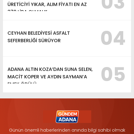
03
ÜRETİCİYİ YIKAR, ALIM FİYATI EN AZ
370 LİRA OLMALI”
04
CEYHAN BELEDİYESİ ASFALT
SEFERBERLİĞİ SÜRÜYOR
05
ADANA ALTIN KOZA’DAN SUNA SELEN,
MACİT KOPER VE AYDIN SAYMAN’A
EMEK ÖDÜLÜ
Günün önemli haberlerinden anında bilgi sahibi olmak