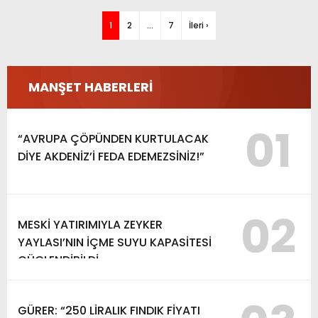
1
2
…
7
İleri ›
MANŞET HABERLERİ
01
“AVRUPA ÇÖPÜNDEN KURTULACAK
DİYE AKDENİZ’İ FEDA EDEMEZSİNİZ!”
02
MESKİ YATIRIMIYLA ZEYKER
YAYLASI’NIN İÇME SUYU KAPASİTESİ
GÜÇLENDİRİLDİ
GÜRER: “250 LİRALIK FINDIK FİYATI