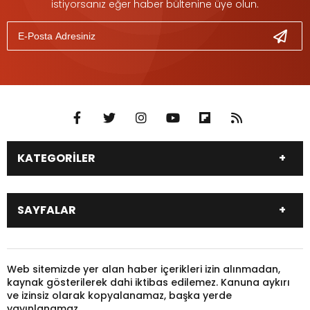
istiyorsanız eğer haber bültenine üye olun.
KATEGORİLER
DÜNYA
SİYASET
SAYFALAR
EKONOMİ
EĞİTİM
SAĞLIK
SPOR
Canlı Borsa
Hisseler
TARIM
YEREL YÖNETİM
Pariteler
Canlı Sonuçlar
Web sitemizde yer alan haber içerikleri izin alınmadan,
GÜNDEM
HAYVANLAR
kaynak gösterilerek dahi iktibas edilemez. Kanuna aykırı
Puan Durumu
Fikstür
KADIN
KONSER
ve izinsiz olarak kopyalanamaz, başka yerde
Gazeteler
Burçlar
yayınlanamaz.
KÜLTÜR & SANAT
MAGAZİN