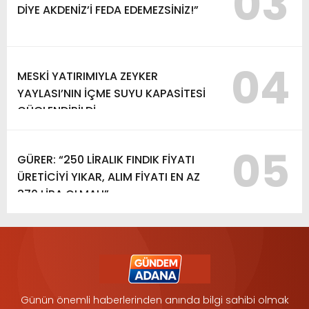
03
DİYE AKDENİZ’İ FEDA EDEMEZSİNİZ!”
04
MESKİ YATIRIMIYLA ZEYKER
YAYLASI’NIN İÇME SUYU KAPASİTESİ
GÜÇLENDİRİLDİ
05
GÜRER: “250 LİRALIK FINDIK FİYATI
ÜRETİCİYİ YIKAR, ALIM FİYATI EN AZ
370 LİRA OLMALI”
Günün önemli haberlerinden anında bilgi sahibi olmak