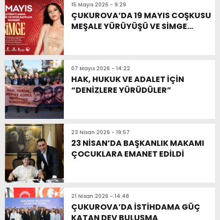
15 Mayıs 2026 - 9:29
ÇUKUROVA’DA 19 MAYIS COŞKUSU
MEŞALE YÜRÜYÜŞÜ VE SİMGE
KONSERİYLE YAŞANACAK
07 Mayıs 2026 - 14:22
HAK, HUKUK VE ADALET İÇİN
“DENİZLERE YÜRÜDÜLER”
23 Nisan 2026 - 19:57
23 NİSAN’DA BAŞKANLIK MAKAMI
ÇOCUKLARA EMANET EDİLDİ
21 Nisan 2026 - 14:48
ÇUKUROVA’DA İSTİHDAMA GÜÇ
KATAN DEV BULUŞMA