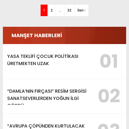
1
2
…
32
İleri ›
MANŞET HABERLERİ
01
YASA TEKLİFİ ÇOCUK POLİTİKASI
ÜRETMEKTEN UZAK
02
“DAMLA’NIN FIRÇASI” RESİM SERGİSİ
SANATSEVERLERDEN YOĞUN İLGİ
GÖRDÜ
“AVRUPA ÇÖPÜNDEN KURTULACAK