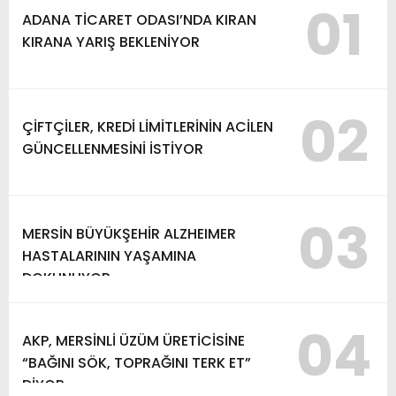
01
ADANA TİCARET ODASI’NDA KIRAN
KIRANA YARIŞ BEKLENİYOR
02
ÇİFTÇİLER, KREDİ LİMİTLERİNİN ACİLEN
GÜNCELLENMESİNİ İSTİYOR
03
MERSİN BÜYÜKŞEHİR ALZHEIMER
HASTALARININ YAŞAMINA
DOKUNUYOR
04
AKP, MERSİNLİ ÜZÜM ÜRETİCİSİNE
“BAĞINI SÖK, TOPRAĞINI TERK ET”
DİYOR