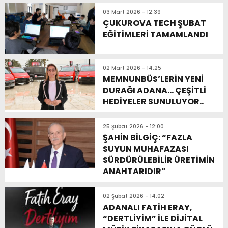
03 Mart 2026 - 12:39
ÇUKUROVA TECH ŞUBAT
EĞİTİMLERİ TAMAMLANDI
02 Mart 2026 - 14:25
MEMNUNBÜS’LERİN YENİ
DURAĞI ADANA… ÇEŞİTLİ
HEDİYELER SUNULUYOR..
25 Şubat 2026 - 12:00
ŞAHİN BİLGİÇ: “FAZLA
SUYUN MUHAFAZASI
SÜRDÜRÜLEBİLİR ÜRETİMİN
ANAHTARIDIR”
02 Şubat 2026 - 14:02
ADANALI FATİH ERAY,
“DERTLİYİM” İLE DİJİTAL