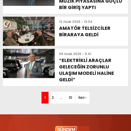
MÜZİK PİYASASINA GÜÇLÜ
BİR GİRİŞ YAPTI
12 Ocak 2026 - 13:04
AMATÖR TELSİZCİLER
BİRARAYA GELDİ
09 Ocak 2026 - 9:41
“ELEKTRİKLİ ARAÇLAR
GELECEĞİN ZORUNLU
ULAŞIM MODELİ HALİNE
GELDİ”
1
2
…
10
İleri ›