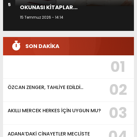
5
A
OKUNASI KİTAPLAR…
I
15 Temmuz 2026 - 14:14
SON DAKİKA
01
02
ÖZCAN ZENGER, TAHLİYE EDİLDİ…
03
AKILLI MERCEK HERKES İÇİN UYGUN MU?
04
ADANA’DAKİ CİNAYETLER MECLİSTE