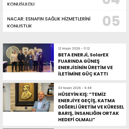
KONUŞULDU
05
NACAR: ESNAFIN SAĞLIK HİZMETLERİNİ
KONUŞTUK
12 Nisan 2026 - 11:12
BETA ENERJİ, SolarEX
FUARINDA GÜNEŞ
ENERJİSİNİN ÜRETİM VE
İLETİMİNE GÜÇ KATTI
03 Nisan 2026 - 9:48
HÜSEYİN KIŞ: “TEMİZ
ENERJİYE GEÇİŞ, KATMA
DEĞERLİ ÜRETİM VE KÜRESEL
BARIŞ, İNSANLIĞIN ORTAK
HEDEFİ OLMALI”